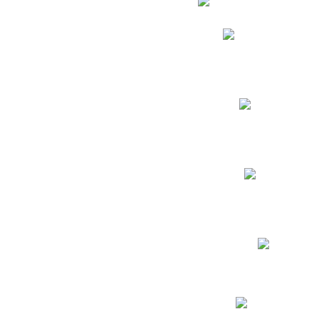
Phidias
Correo para Docent
Biblioteca CNY
Cronograma
INEWS