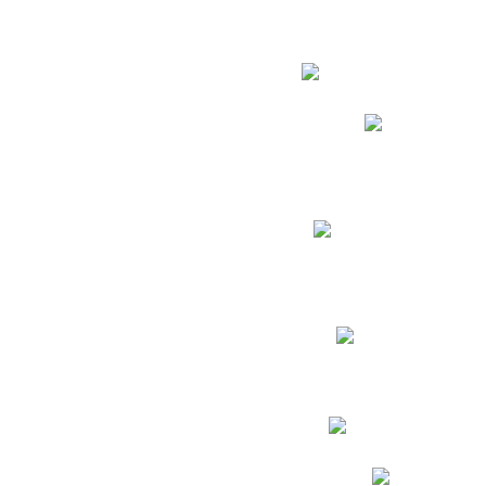
Estudian
Phidias
Biblioteca CNY
Cronograma de evaluac
Manual de Convivenc
Resultados Pruebas Sa