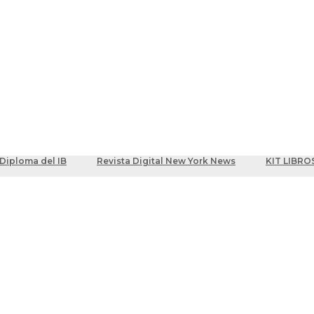
ber
centes
Diploma del IB
Revista Digital New York News
KIT LIBRO