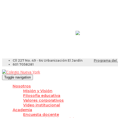
Resultados Pruebas Sa
Videotutoriales para Do
Cll 227 No. 49 - 64 Urbanización El Jardín
Programa del 
601 7058281
Toggle navigation
Nosotros
Misión y Visión
Filosofía educativa
Valores corporativos
Video institucional
Academia
Encuesta docente