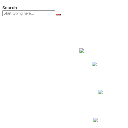
Search
PADRES DE F
Padres CNY Online
Circulares a Padres
Cronograma