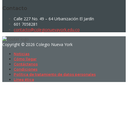
Contacto
Calle 227 No. 49 – 64 Urbanización El Jardín
601 7058281
contacto@colegionuevayork.edu.co
Copyright © 2026 Colegio Nueva York
Noticias
Cómo llegar
Contáctenos
Condiciones
Política de tratamiento de datos personales
Línea ética
Sign In
La contraseña debe tener un mínimo
de 8 caracteres de números y letras, y contener al menos 1 letra