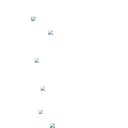
Estudiantes
Phidias
Biblioteca CNY
Cronograma de evaluaciones
Manual de Convivencia
Resultados Pruebas Saber