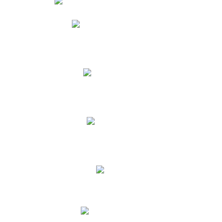
Phidias
Correo para Docentes
Biblioteca CNY
Cronograma
INEWS