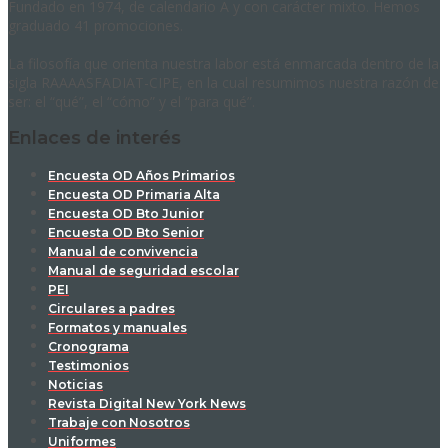
Fundado en 1974, de calendario A y con carácter mixto. Hemos
graduado 41 promociones.
La filosofía que orienta nuestra labor está enmarcada dentro de la
sigla RAAAASFADIAT-CIPE, en la cual resumimos nuestra razón de
ser: el “qué”, el “cómo” y el “para qué”.
Enlaces de interés
Encuesta OD Años Primarios
Encuesta OD Primaria Alta
Encuesta OD Bto Junior
Encuesta OD Bto Senior
Manual de convivencia
Manual de seguridad escolar
PEI
Circulares a padres
Formatos y manuales
Cronograma
Testimonios
Noticias
Revista Digital New York News
Trabaje con Nosotros
Uniformes