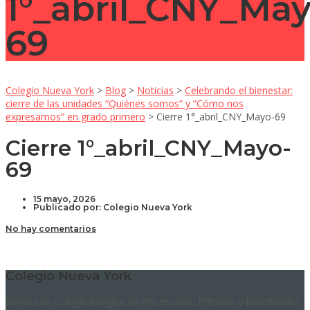
1°_abril_CNY_May
69
Colegio Nueva York
>
Blog
>
Noticias
>
Celebrando el bienestar:
cierre de las unidades “Quiénes somos” y “Cómo nos
expresamos” en grado primero
>
Cierre 1°_abril_CNY_Mayo-69
Cierre 1°_abril_CNY_Mayo-
69
15 mayo, 2026
Publicado por:
Colegio Nueva York
No hay comentarios
Colegio Nueva York
Somos un Colegio bilingüe en Pre-escolar, Primaria y Bachillerato.