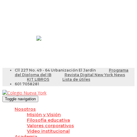
Resultados Pruebas Saber
Videotutoriales para Docentes
Cll 227 No. 49 - 64 Urbanización El Jardín
Programa
del Diploma del IB
Revista Digital New York News
KIT LIBROS
Lista de útiles
601 7058281
Toggle navigation
Nosotros
Misión y Visión
Filosofía educativa
Valores corporativos
Video institucional
Academia