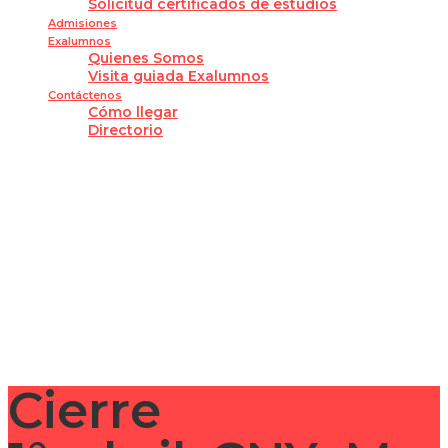
Solicitud certificados de estudios
Admisiones
Exalumnos
Quienes Somos
Visita guiada Exalumnos
Contáctenos
Cómo llegar
Directorio
¿Tienes alguna pregunta?
Enviar la consulta
Mensaje enviado
Cerrar
Cierre