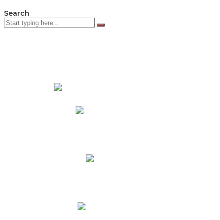
Search
PADRES DE FAMILIA
Padres CNY Online
Circulares a Padres
Cronograma