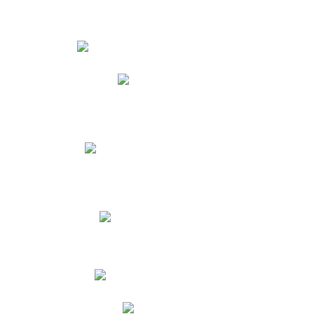
Estudiantes
Phidias
Biblioteca CNY
Cronograma de evaluaciones
Manual de Convivencia
Resultados Pruebas Saber