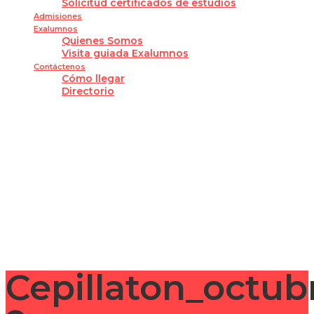
Solicitud certificados de estudios
Admisiones
Exalumnos
Quienes Somos
Visita guiada Exalumnos
Contáctenos
Cómo llegar
Directorio
¿Tienes alguna pregunta?
Enviar la consulta
Mensaje enviado
Cerrar
Cepillaton_octu