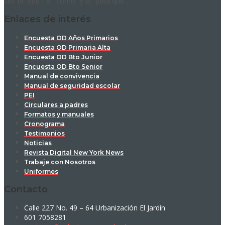
ser: el “qué”, el “cómo” y el “para qué”.
Enlaces de interés
Encuesta OD Años Primarios
Encuesta OD Primaria Alta
Encuesta OD Bto Junior
Encuesta OD Bto Senior
Manual de convivencia
Manual de seguridad escolar
PEI
Circulares a padres
Formatos y manuales
Cronograma
Testimonios
Noticias
Revista Digital New York News
Trabaje con Nosotros
Uniformes
Contacto
Calle 227 No. 49 – 64 Urbanización El Jardín
601 7058281