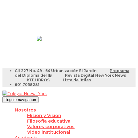
Resultados Pruebas Saber
Videotutoriales para Docentes
Cll 227 No. 49 - 64 Urbanización El Jardín
Programa
del Diploma del IB
Revista Digital New York News
KIT LIBROS
Lista de útiles
601 7058281
Toggle navigation
Nosotros
Misión y Visión
Filosofía educativa
Valores corporativos
Video institucional
Academia