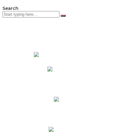
Search
PADRES DE FAMILIA
Padres CNY Online
Circulares a Padres
Cronograma