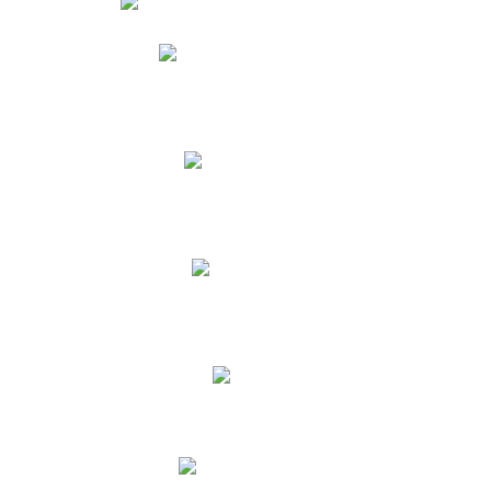
Phidias
Correo para Docentes
Biblioteca CNY
Cronograma
INEWS