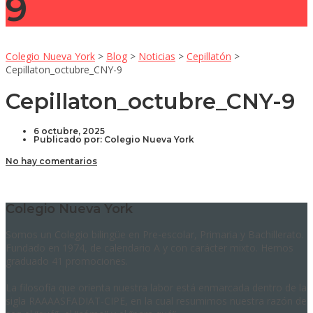
9
Colegio Nueva York
>
Blog
>
Noticias
>
Cepillatón
>
Cepillaton_octubre_CNY-9
Cepillaton_octubre_CNY-9
6 octubre, 2025
Publicado por:
Colegio Nueva York
No hay comentarios
Colegio Nueva York
Somos un Colegio bilingüe en Pre-escolar, Primaria y Bachillerato.
Fundado en 1974, de calendario A y con carácter mixto. Hemos
graduado 41 promociones.
La filosofía que orienta nuestra labor está enmarcada dentro de la
sigla RAAAASFADIAT-CIPE, en la cual resumimos nuestra razón de