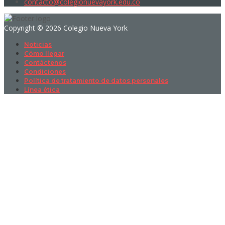
contacto@colegionuevayork.edu.co
Copyright © 2026 Colegio Nueva York
Noticias
Cómo llegar
Contáctenos
Condiciones
Política de tratamiento de datos personales
Línea ética
Sign In
La contraseña debe tener un mínimo
de 8 caracteres de números y letras, y contener al menos 1 letra
mayúscula
I want to sign up as instructor