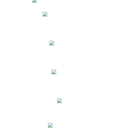
Phidias
Correo para Docentes
Biblioteca CNY
Cronograma
INEWS