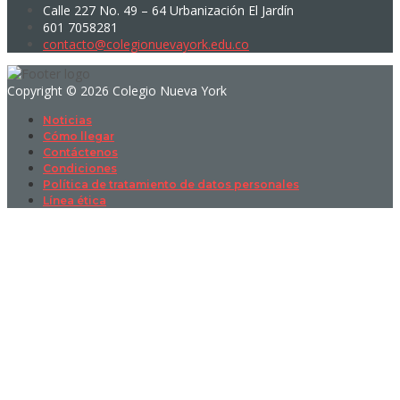
Calle 227 No. 49 – 64 Urbanización El Jardín
601 7058281
contacto@colegionuevayork.edu.co
Copyright © 2026 Colegio Nueva York
Noticias
Cómo llegar
Contáctenos
Condiciones
Política de tratamiento de datos personales
Línea ética
Sign In
La contraseña debe tener un mínimo
de 8 caracteres de números y letras, y contener al menos 1 letra
mayúscula