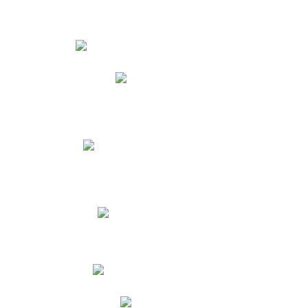
Estudiantes
Phidias
Biblioteca CNY
Cronograma de evaluaciones
Manual de Convivencia
Resultados Pruebas Saber