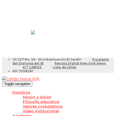
Resultados Pruebas Saber
Videotutoriales para Docentes
Cll 227 No. 49 - 64 Urbanización El Jardín
Programa
del Diploma del IB
Revista Digital New York News
KIT LIBROS
Lista de útiles
601 7058281
Toggle navigation
Nosotros
Misión y Visión
Filosofía educativa
Valores corporativos
Video institucional
Academia