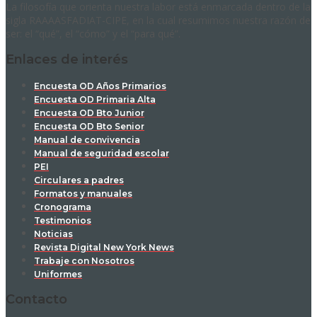
La filosofía que orienta nuestra labor está enmarcada dentro de la
sigla RAAAASFADIAT-CIPE, en la cual resumimos nuestra razón de
ser: el “qué”, el “cómo” y el “para qué”.
Enlaces de interés
Encuesta OD Años Primarios
Encuesta OD Primaria Alta
Encuesta OD Bto Junior
Encuesta OD Bto Senior
Manual de convivencia
Manual de seguridad escolar
PEI
Circulares a padres
Formatos y manuales
Cronograma
Testimonios
Noticias
Revista Digital New York News
Trabaje con Nosotros
Uniformes
Contacto