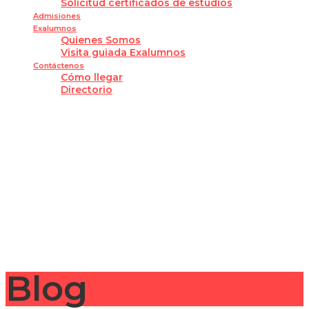
Solicitud certificados de estudios
Admisiones
Exalumnos
Quienes Somos
Visita guiada Exalumnos
Contáctenos
Cómo llegar
Directorio
¿Tienes alguna pregunta?
Enviar la consulta
Mensaje enviado
Cerrar
Blog