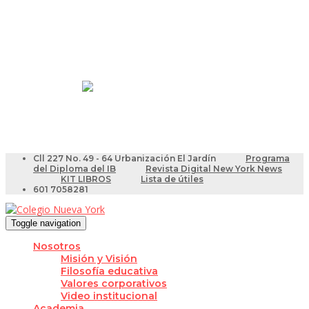
Resultados Pruebas Saber
Videotutoriales para Docentes
Cll 227 No. 49 - 64 Urbanización El Jardín
Programa
del Diploma del IB
Revista Digital New York News
KIT LIBROS
Lista de útiles
601 7058281
Toggle navigation
Nosotros
Misión y Visión
Filosofía educativa
Valores corporativos
Video institucional
Academia