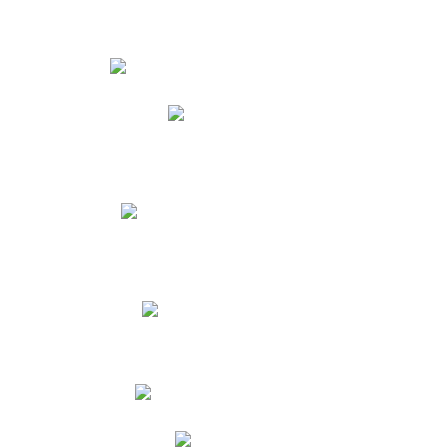
Estudiantes
Phidias
Biblioteca CNY
Cronograma de evaluaciones
Manual de Convivencia
Resultados Pruebas Saber