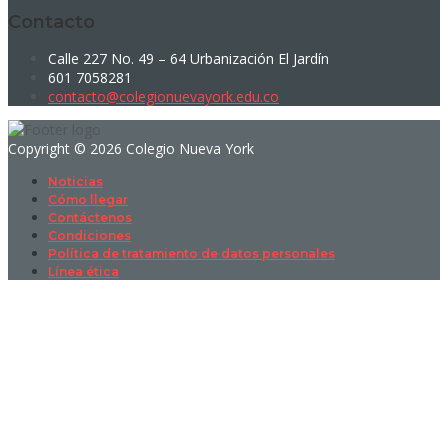
Contacto
Calle 227 No. 49 – 64 Urbanización El Jardín
601 7058281
contacto@colegionuevayork.edu.co
Copyright © 2026 Colegio Nueva York
Noticias
Cómo llegar
Contáctenos
Condiciones
Política de tratamiento de datos personales
Línea ética
Sign In
La contraseña debe tener un mínimo
de 8 caracteres de números y letras, y contener al menos 1 letra
mayúscula