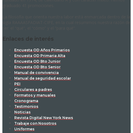
graduado 41 promociones.
La filosofía que orienta nuestra labor está enmarcada dentro de la
sigla RAAAASFADIAT-CIPE, en la cual resumimos nuestra razón de
ser: el “qué”, el “cómo” y el “para qué”.
Enlaces de interés
Encuesta OD Años Primarios
Encuesta OD Primaria Alta
Encuesta OD Bto Junior
Encuesta OD Bto Senior
Manual de convivencia
Manual de seguridad escolar
PEI
Circulares a padres
Formatos y manuales
Cronograma
Testimonios
Noticias
Revista Digital New York News
Trabaje con Nosotros
Uniformes