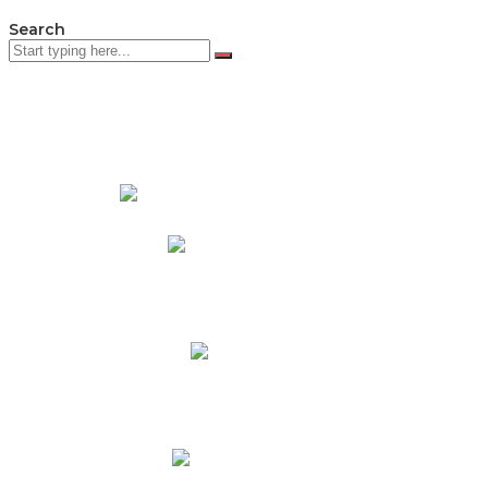
Search
PADRES DE FAMILIA
Padres CNY Online
Circulares a Padres
Cronograma