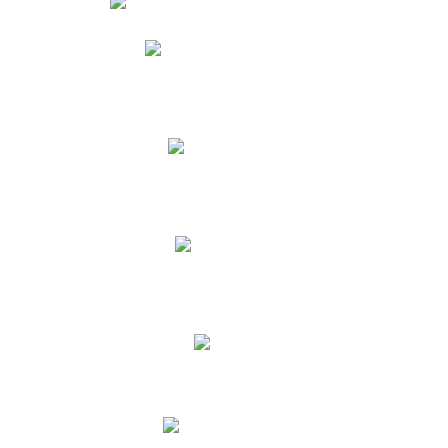
Phidias
Correo para Docentes
Biblioteca CNY
Cronograma
INEWS