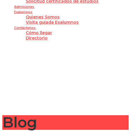
Solicitud certificados de estudios
Admisiones
Exalumnos
Quienes Somos
Visita guiada Exalumnos
Contáctenos
Cómo llegar
Directorio
¿Tienes alguna pregunta?
Enviar la consulta
Mensaje enviado
Cerrar
Blog