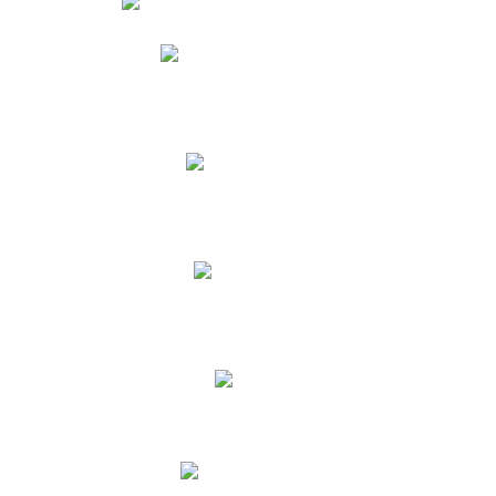
Phidias
Correo para Docentes
Biblioteca CNY
Cronograma
INEWS