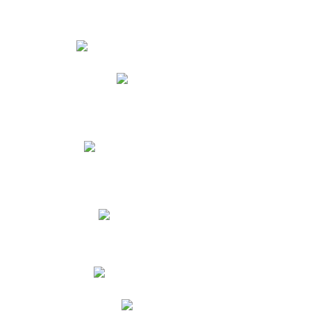
Estudiantes
Phidias
Biblioteca CNY
Cronograma de evaluaciones
Manual de Convivencia
Resultados Pruebas Saber