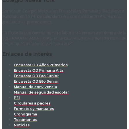
Colegio Nueva York
Somos un Colegio bilingüe en Pre-escolar, Primaria y Bachillerato.
Fundado en 1974, de calendario A y con carácter mixto. Hemos
graduado 41 promociones.
La filosofía que orienta nuestra labor está enmarcada dentro de la
sigla RAAAASFADIAT-CIPE, en la cual resumimos nuestra razón de
ser: el “qué”, el “cómo” y el “para qué”.
Enlaces de interés
Encuesta OD Años Primarios
Encuesta OD Primaria Alta
Encuesta OD Bto Junior
Encuesta OD Bto Senior
Manual de convivencia
Manual de seguridad escolar
PEI
Circulares a padres
Formatos y manuales
Cronograma
Testimonios
Noticias