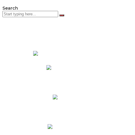
Search
PADRES DE FAMILIA
Padres CNY Online
Circulares a Padres
Cronograma