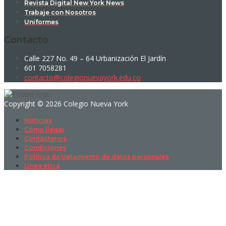
Revista Digital New York News
Trabaje con Nosotros
Uniformes
Contacto
Calle 227 No. 49 – 64 Urbanización El Jardín
601 7058281
contacto@colegionuevayork.edu.co
Copyright © 2026 Colegio Nueva York
Noticias
Cómo llegar
Contáctenos
Condiciones
Política de tratamiento de datos personales
Línea ética
Sign In