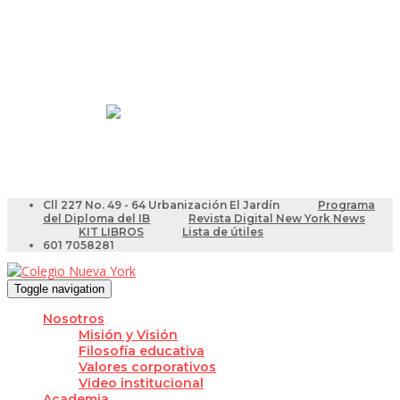
Resultados Pruebas Saber
Videotutoriales para Docentes
Cll 227 No. 49 - 64 Urbanización El Jardín
Programa
del Diploma del IB
Revista Digital New York News
KIT LIBROS
Lista de útiles
601 7058281
Toggle navigation
Nosotros
Misión y Visión
Filosofía educativa
Valores corporativos
Video institucional
Academia