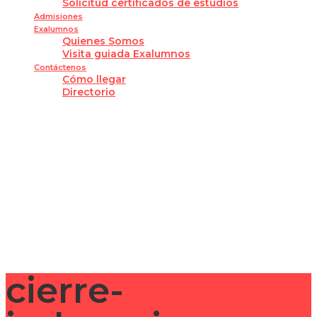
Solicitud certificados de estudios
Admisiones
Exalumnos
Quienes Somos
Visita guiada Exalumnos
Contáctenos
Cómo llegar
Directorio
¿Tienes alguna pregunta?
Enviar la consulta
Mensaje enviado
Cerrar
cierre-