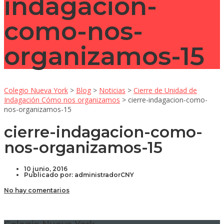
indagacion-
como-nos-
organizamos-15
Colegio Nueva York
>
Blog
>
Noticias
>
Cierre de Unidad de
Indagación Cómo nos organizamos
>
cierre-indagacion-como-
nos-organizamos-15
cierre-indagacion-como-
nos-organizamos-15
10 junio, 2016
Publicado por:
administradorCNY
No hay comentarios