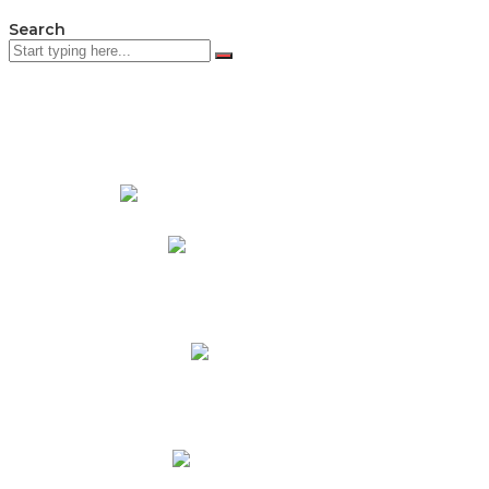
Search
PADRES DE FAMILIA
Padres CNY Online
Circulares a Padres
Cronograma