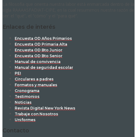
La filosofía que orienta nuestra labor está enmarcada dentro de la
sigla RAAAASFADIAT-CIPE, en la cual resumimos nuestra razón de
ser: el “qué”, el “cómo” y el “para qué”.
Enlaces de interés
Encuesta OD Años Primarios
Encuesta OD Primaria Alta
Encuesta OD Bto Junior
Encuesta OD Bto Senior
Manual de convivencia
Manual de seguridad escolar
PEI
Circulares a padres
Formatos y manuales
Cronograma
Testimonios
Noticias
Revista Digital New York News
Trabaje con Nosotros
Uniformes
Contacto