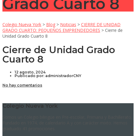
Grado Cuarto 8
Colegio Nueva York
>
Blog
>
Noticias
>
CIERRE DE UNIDAD
GRADO CUARTO: PEQUEÑOS EMPRENDEDORES
>
Cierre de
Unidad Grado Cuarto 8
Cierre de Unidad Grado
Cuarto 8
12 agosto, 2024
Publicado por:
administradorCNY
No hay comentarios
Colegio Nueva York
Somos un Colegio bilingüe en Pre-escolar, Primaria y Bachillerato.
Fundado en 1974, de calendario A y con carácter mixto. Hemos
graduado 41 promociones.