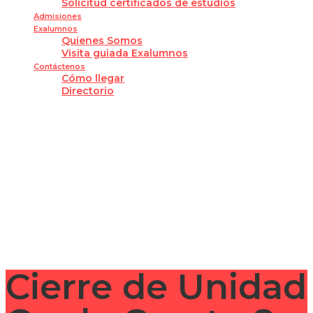
Solicitud certificados de estudios
Admisiones
Exalumnos
Quienes Somos
Visita guiada Exalumnos
Contáctenos
Cómo llegar
Directorio
¿Tienes alguna pregunta?
Enviar la consulta
Mensaje enviado
Cerrar
Cierre de Unidad