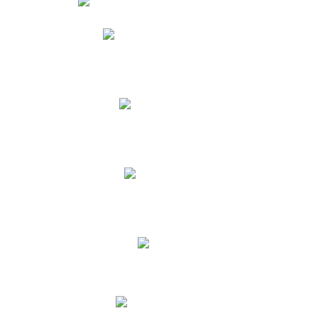
Phidias
Correo para Docentes
Biblioteca CNY
Cronograma
INEWS