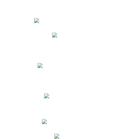
Estudiantes
Phidias
Biblioteca CNY
Cronograma de evaluaciones
Manual de Convivencia
Resultados Pruebas Saber