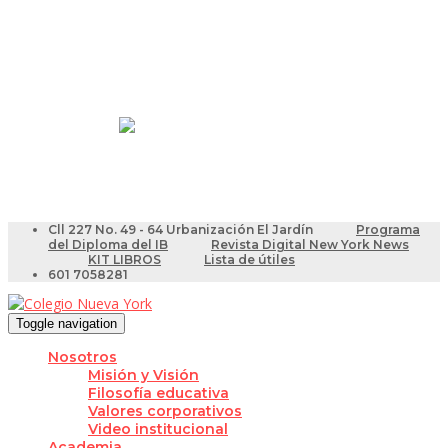
Resultados Pruebas Saber
Videotutoriales para Docentes
Cll 227 No. 49 - 64 Urbanización El Jardín
Programa
del Diploma del IB
Revista Digital New York News
KIT LIBROS
Lista de útiles
601 7058281
Toggle navigation
Nosotros
Misión y Visión
Filosofía educativa
Valores corporativos
Video institucional
Academia