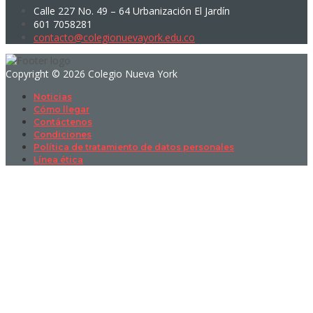
Calle 227 No. 49 – 64 Urbanización El Jardín
601 7058281
contacto@colegionuevayork.edu.co
Copyright © 2026 Colegio Nueva York
Noticias
Cómo llegar
Contáctenos
Condiciones
Política de tratamiento de datos personales
Línea ética
Sign In
La contraseña debe tener un mínimo
de 8 caracteres de números y letras, y contener al menos 1 letra
mayúscula