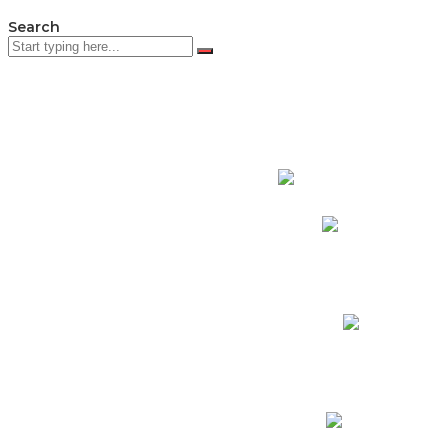
Search
PADRES DE F
Padres CNY Online
Circulares a Padres
Cronograma