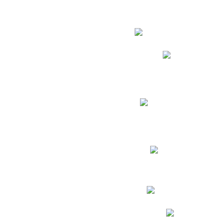
Estudian
Phidias
Biblioteca CNY
Cronograma de evaluac
Manual de Convivenc
Resultados Pruebas Sa