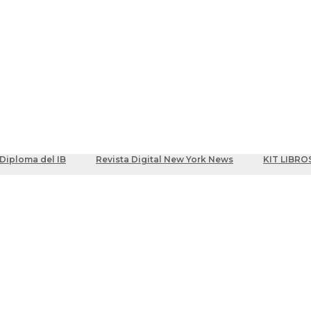
ber
centes
Diploma del IB
Revista Digital New York News
KIT LIBRO