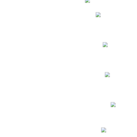
Phidias
Correo para Docent
Biblioteca CNY
Cronograma
INEWS