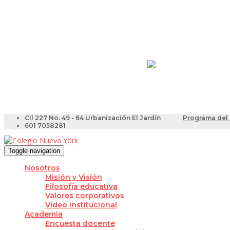
Resultados Pruebas Sa
Videotutoriales para Do
Cll 227 No. 49 - 64 Urbanización El Jardín
Programa del 
601 7058281
Toggle navigation
Nosotros
Misión y Visión
Filosofía educativa
Valores corporativos
Video institucional
Academia
Encuesta docente