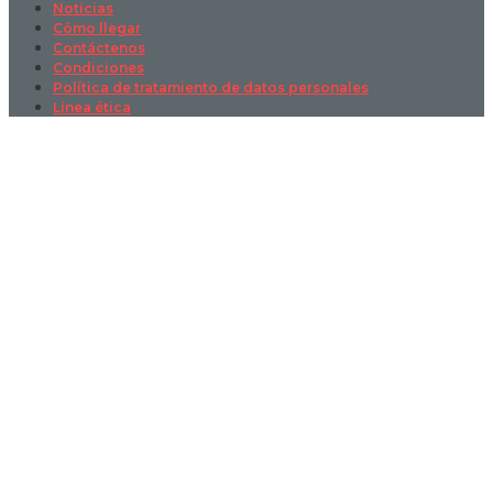
Noticias
Cómo llegar
Contáctenos
Condiciones
Política de tratamiento de datos personales
Línea ética
Sign In
La contraseña debe tener un mínimo
de 8 caracteres de números y letras, y contener al menos 1 letra
mayúscula
I want to sign up as instructor
Recordarme
Sign In
Registro