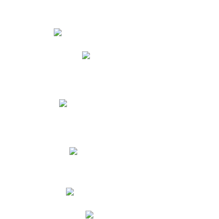
Estudiantes
Phidias
Biblioteca CNY
Cronograma de evaluaciones
Manual de Convivencia
Resultados Pruebas Saber