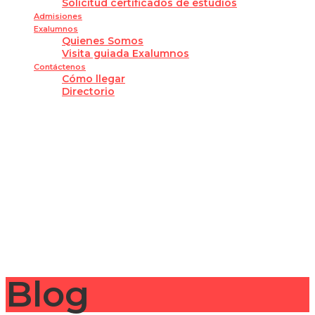
Solicitud certificados de estudios
Admisiones
Exalumnos
Quienes Somos
Visita guiada Exalumnos
Contáctenos
Cómo llegar
Directorio
¿Tienes alguna pregunta?
Enviar la consulta
Mensaje enviado
Cerrar
Blog