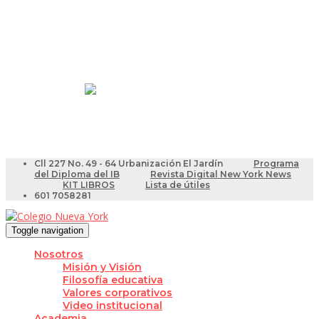
Resultados Pruebas Saber
Videotutoriales para Docentes
Cll 227 No. 49 - 64 Urbanización El Jardín
Programa
del Diploma del IB
Revista Digital New York News
KIT LIBROS
Lista de útiles
601 7058281
Toggle navigation
Nosotros
Misión y Visión
Filosofía educativa
Valores corporativos
Video institucional
Academia