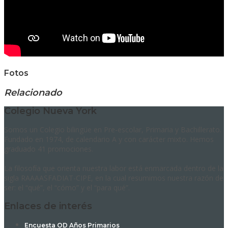
Fotos
Relacionado
Colegio Nueva York
Somos un Colegio bilingüe en Pre-escolar, Primaria y Bachillerato.
Fundado en 1974, de calendario A y con carácter mixto. Hemos
graduado 41 promociones.
La filosofía que orienta nuestra labor está enmarcada dentro de la
sigla RAAAASFADIAT-CIPE, en la cual resumimos nuestra razón de
ser: el “qué”, el “cómo” y el “para qué”.
Enlaces de interés
Encuesta OD Años Primarios