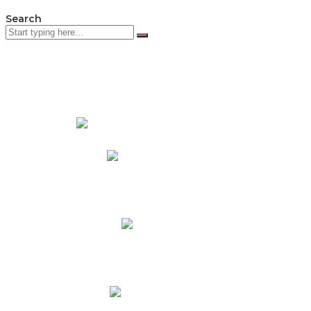
Search
PADRES DE FAMILIA
Padres CNY Online
Circulares a Padres
Cronograma