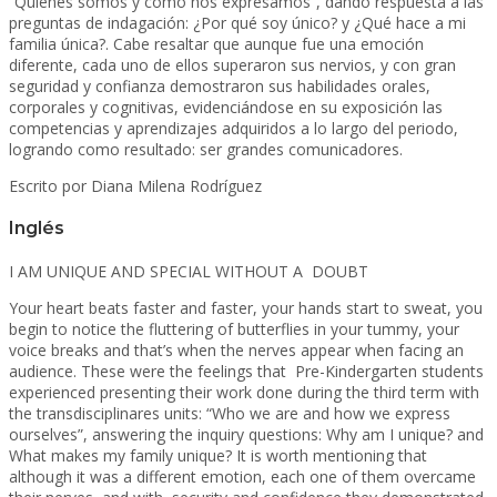
“Quiénes somos y cómo nos expresamos”, dando respuesta a las
preguntas de indagación: ¿Por qué soy único? y ¿Qué hace a mi
familia única?. Cabe resaltar que aunque fue una emoción
diferente, cada uno de ellos superaron sus nervios, y con gran
seguridad y confianza demostraron sus habilidades orales,
corporales y cognitivas, evidenciándose en su exposición las
competencias y aprendizajes adquiridos a lo largo del periodo,
logrando como resultado: ser grandes comunicadores.
Escrito por Diana Milena Rodríguez
Inglés
I AM UNIQUE AND SPECIAL WITHOUT A DOUBT
Your heart beats faster and faster, your hands start to sweat, you
begin to notice the fluttering of butterflies in your tummy, your
voice breaks and that’s when the nerves appear when facing an
audience. These were the feelings that Pre-Kindergarten students
experienced presenting their work done during the third term with
the transdisciplinares units: “Who we are and how we express
ourselves”, answering the inquiry questions: Why am I unique? and
What makes my family unique? It is worth mentioning that
although it was a different emotion, each one of them overcame