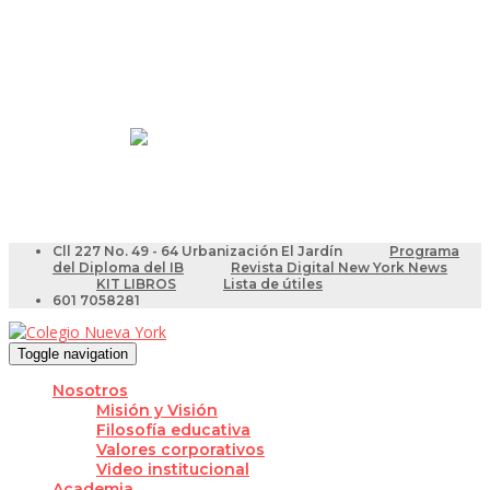
Resultados Pruebas Saber
Videotutoriales para Docentes
Cll 227 No. 49 - 64 Urbanización El Jardín
Programa
del Diploma del IB
Revista Digital New York News
KIT LIBROS
Lista de útiles
601 7058281
Toggle navigation
Nosotros
Misión y Visión
Filosofía educativa
Valores corporativos
Video institucional
Academia