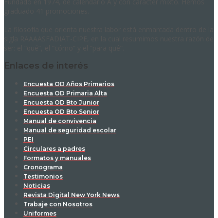
Fundado en 1974, de calendario A y con carácter mixto. Hemos
graduado 41 promociones.
La filosofía que orienta nuestra labor está enmarcada dentro de la
sigla RAAAASFADIAT-CIPE, en la cual resumimos nuestra razón de
ser: el “qué”, el “cómo” y el “para qué”.
Enlaces de interés
Encuesta OD Años Primarios
Encuesta OD Primaria Alta
Encuesta OD Bto Junior
Encuesta OD Bto Senior
Manual de convivencia
Manual de seguridad escolar
PEI
Circulares a padres
Formatos y manuales
Cronograma
Testimonios
Noticias
Revista Digital New York News
Trabaje con Nosotros
Uniformes