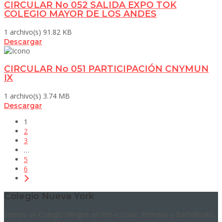
CIRCULAR No 052 SALIDA EXPO TOK
COLEGIO MAYOR DE LOS ANDES
1 archivo(s)
91.82 KB
Descargar
CIRCULAR No 051 PARTICIPACIÓN CNYMUN
IX
1 archivo(s)
3.74 MB
Descargar
1
2
3
…
5
6
Colegio Nueva York
Somos un Colegio bilingüe en Pre-escolar, Primaria y Bachillerato.