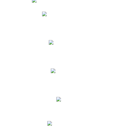
Phidias
Correo para Docentes
Biblioteca CNY
Cronograma
INEWS