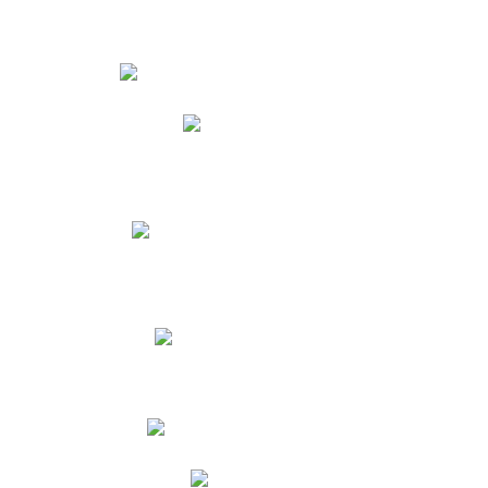
Estudiantes
Phidias
Biblioteca CNY
Cronograma de evaluaciones
Manual de Convivencia
Resultados Pruebas Saber