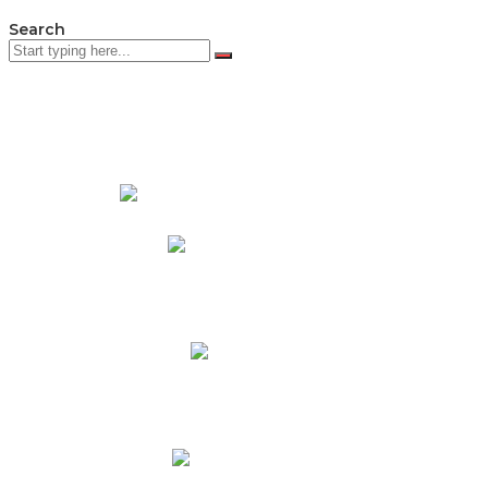
Search
PADRES DE FAMILIA
Padres CNY Online
Circulares a Padres
Cronograma