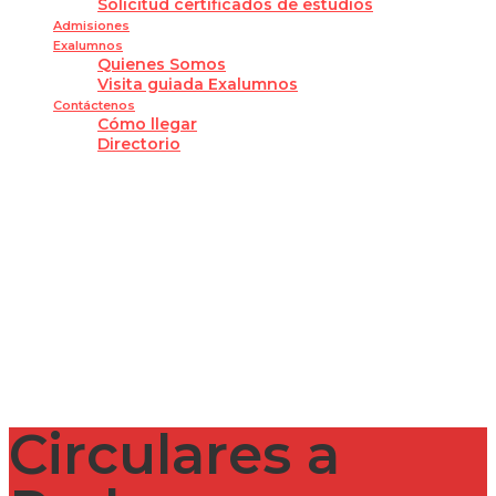
Solicitud certificados de estudios
Admisiones
Exalumnos
Quienes Somos
Visita guiada Exalumnos
Contáctenos
Cómo llegar
Directorio
¿Tienes alguna pregunta?
Enviar la consulta
Mensaje enviado
Cerrar
Circulares a