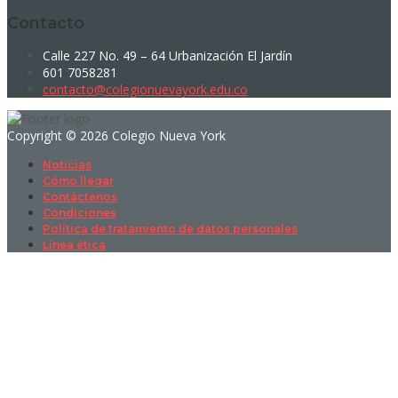
Contacto
Calle 227 No. 49 – 64 Urbanización El Jardín
601 7058281
contacto@colegionuevayork.edu.co
Copyright © 2026 Colegio Nueva York
Noticias
Cómo llegar
Contáctenos
Condiciones
Política de tratamiento de datos personales
Línea ética
Sign In
La contraseña debe tener un mínimo
de 8 caracteres de números y letras, y contener al menos 1 letra