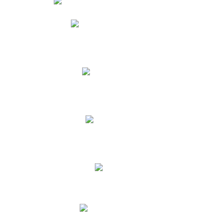
Phidias
Correo para Docentes
Biblioteca CNY
Cronograma
INEWS