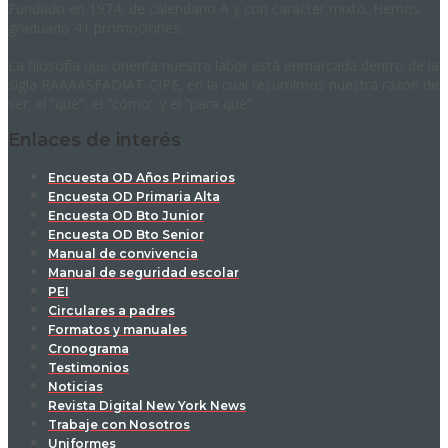
Fundado en 1974, de calendario A y con carácter mixto. Hemos
graduado 41 promociones.
La filosofía que orienta nuestra labor está enmarcada dentro de la
sigla RAAAASFADIAT-CIPE, en la cual resumimos nuestra razón de
ser: el “qué”, el “cómo” y el “para qué”.
Enlaces de interés
Encuesta OD Años Primarios
Encuesta OD Primaria Alta
Encuesta OD Bto Junior
Encuesta OD Bto Senior
Manual de convivencia
Manual de seguridad escolar
PEI
Circulares a padres
Formatos y manuales
Cronograma
Testimonios
Noticias
Revista Digital New York News
Trabaje con Nosotros
Uniformes