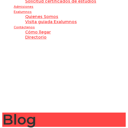
Solicitud certificados de estudios
Admisiones
Exalumnos
Quienes Somos
Visita guiada Exalumnos
Contáctenos
Cómo llegar
Directorio
¿Tienes alguna pregunta?
Enviar la consulta
Mensaje enviado
Cerrar
Blog