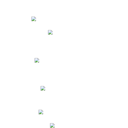
Estudiantes
Phidias
Biblioteca CNY
Cronograma de evaluaciones
Manual de Convivencia
Resultados Pruebas Saber