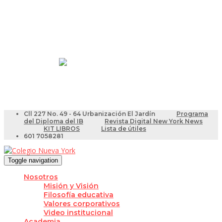
Resultados Pruebas Saber
Videotutoriales para Docentes
Cll 227 No. 49 - 64 Urbanización El Jardín
Programa
del Diploma del IB
Revista Digital New York News
KIT LIBROS
Lista de útiles
601 7058281
Toggle navigation
Nosotros
Misión y Visión
Filosofía educativa
Valores corporativos
Video institucional
Academia