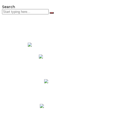
Search
PADRES DE FAMILIA
Padres CNY Online
Circulares a Padres
Cronograma