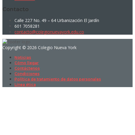
Contacto
Calle 227 No. 49 – 64 Urbanización El Jardín
601 7058281
contacto@colegionuevayork.edu.co
Copyright © 2026 Colegio Nueva York
Noticias
Cómo llegar
Contáctenos
Condiciones
Política de tratamiento de datos personales
Línea ética
Sign In
La contraseña debe tener un mínimo
de 8 caracteres de números y letras, y contener al menos 1 letra