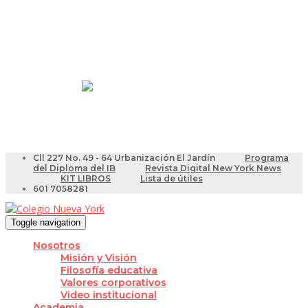
Resultados Pruebas Saber
Videotutoriales para Docentes
Cll 227 No. 49 - 64 Urbanización El Jardín
Programa
del Diploma del IB
Revista Digital New York News
KIT LIBROS
Lista de útiles
601 7058281
Toggle navigation
Nosotros
Misión y Visión
Filosofía educativa
Valores corporativos
Video institucional
Academia