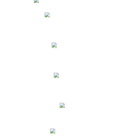
Phidias
Correo para Docentes
Biblioteca CNY
Cronograma
INEWS