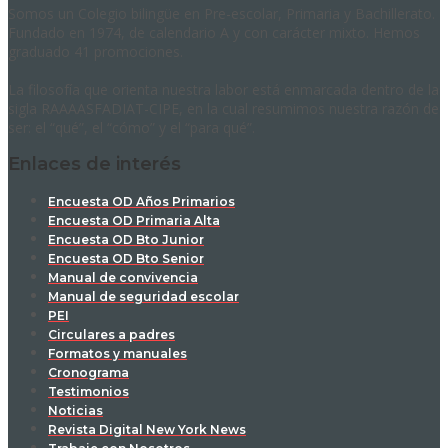
Somos un Colegio bilingüe en Pre-escolar, Primaria y Bachillerato.
Fundado en 1974, de calendario A y con carácter mixto. Hemos
graduado 41 promociones.
La filosofía que orienta nuestra labor está enmarcada dentro de la
sigla RAAAASFADIAT-CIPE, en la cual resumimos nuestra razón de
ser: el “qué”, el “cómo” y el “para qué”.
Enlaces de interés
Encuesta OD Años Primarios
Encuesta OD Primaria Alta
Encuesta OD Bto Junior
Encuesta OD Bto Senior
Manual de convivencia
Manual de seguridad escolar
PEI
Circulares a padres
Formatos y manuales
Cronograma
Testimonios
Noticias
Revista Digital New York News