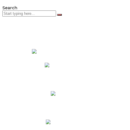
Search
PADRES DE FAMILIA
Padres CNY Online
Circulares a Padres
Cronograma