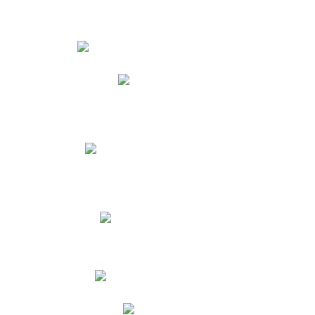
Estudiantes
Phidias
Biblioteca CNY
Cronograma de evaluaciones
Manual de Convivencia
Resultados Pruebas Saber