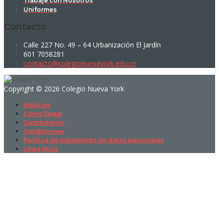
Trabaje con Nosotros
Uniformes
Contacto
Calle 227 No. 49 – 64 Urbanización El Jardín
601 7058281
contacto@colegionuevayork.edu.co
Copyright © 2026 Colegio Nueva York
Noticias
Cómo llegar
Contáctenos
Condiciones
Política de tratamiento de datos personales
Línea ética
Sign In
La contraseña debe tener un mínimo