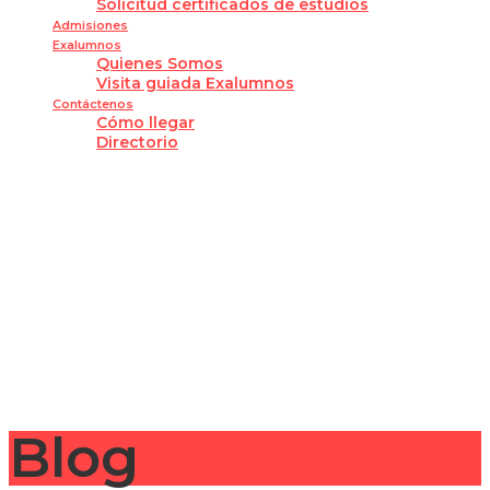
Solicitud certificados de estudios
Admisiones
Exalumnos
Quienes Somos
Visita guiada Exalumnos
Contáctenos
Cómo llegar
Directorio
¿Tienes alguna pregunta?
Enviar la consulta
Mensaje enviado
Cerrar
Blog