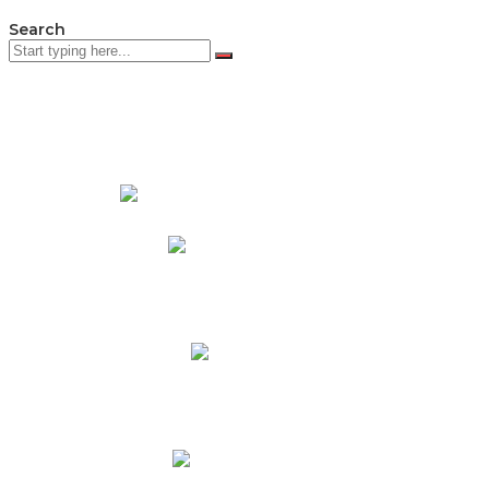
Search
PADRES DE FAMILIA
Padres CNY Online
Circulares a Padres
Cronograma