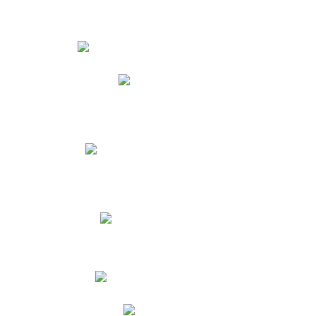
Estudiantes
Phidias
Biblioteca CNY
Cronograma de evaluaciones
Manual de Convivencia
Resultados Pruebas Saber