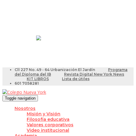
Resultados Pruebas Saber
Videotutoriales para Docentes
Cll 227 No. 49 - 64 Urbanización El Jardín
Programa
del Diploma del IB
Revista Digital New York News
KIT LIBROS
Lista de útiles
601 7058281
Toggle navigation
Nosotros
Misión y Visión
Filosofía educativa
Valores corporativos
Video institucional
Academia