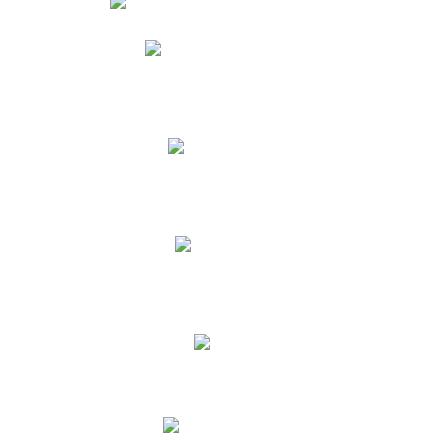
Phidias
Correo para Docentes
Biblioteca CNY
Cronograma
INEWS