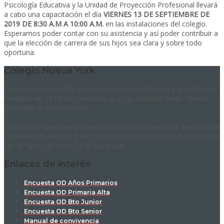
Psicología Educativa y la Unidad de Proyección Profesional llevará
a cabo una capacitación el día
VIERNES 13 DE SEPTIEMBRE DE
2019 DE 8:30 A.M A 10:00 A.M.
en las instalaciones del colegio.
Esperamos poder contar con su asistencia y así poder contribuir a
que la elección de carrera de sus hijos sea clara y sobre todo
oportuna.
Colegio Nueva York
Somos un Colegio bilingüe en Pre-escolar, Primaria y Bachillerato.
Fundado en 1974, de calendario A y con carácter mixto. Hemos
graduado 41 promociones.
La filosofía que orienta nuestra labor está enmarcada dentro de la
sigla RAAAASFADIAT-CIPE, en la cual resumimos nuestra razón de
ser: el “qué”, el “cómo” y el “para qué”.
Enlaces de interés
Encuesta OD Años Primarios
Encuesta OD Primaria Alta
Encuesta OD Bto Junior
Encuesta OD Bto Senior
Manual de convivencia