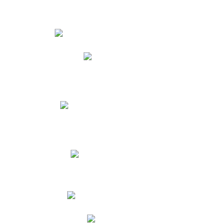
Estudiantes
Phidias
Biblioteca CNY
Cronograma de evaluaciones
Manual de Convivencia
Resultados Pruebas Saber