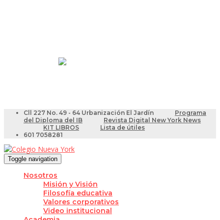
Resultados Pruebas Saber
Videotutoriales para Docentes
Cll 227 No. 49 - 64 Urbanización El Jardín
Programa
del Diploma del IB
Revista Digital New York News
KIT LIBROS
Lista de útiles
601 7058281
Toggle navigation
Nosotros
Misión y Visión
Filosofía educativa
Valores corporativos
Video institucional
Academia