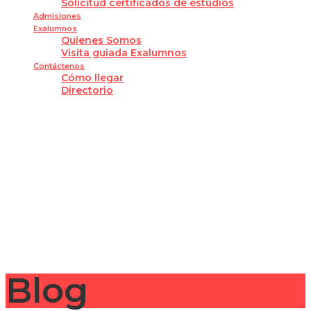
Solicitud certificados de estudios
Admisiones
Exalumnos
Quienes Somos
Visita guiada Exalumnos
Contáctenos
Cómo llegar
Directorio
¿Tienes alguna pregunta?
Enviar la consulta
Mensaje enviado
Cerrar
Blog