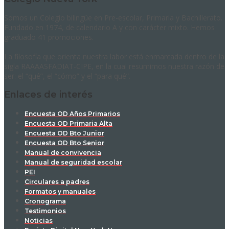
Somos un Colegio bilingüe en Pre-escolar, Primaria y Bachillerato.
Fundado en 1974, de calendario A y con carácter mixto. Hemos
graduado 41 promociones.
La filosofía que orienta nuestra labor está enmarcada dentro de la
sigla RAAAASFADIAT-CIPE, en la cual resumimos nuestra razón de
ser: el “qué”, el “cómo” y el “para qué”.
Enlaces de interés
Encuesta OD Años Primarios
Encuesta OD Primaria Alta
Encuesta OD Bto Junior
Encuesta OD Bto Senior
Manual de convivencia
Manual de seguridad escolar
PEI
Circulares a padres
Formatos y manuales
Cronograma
Testimonios
Noticias