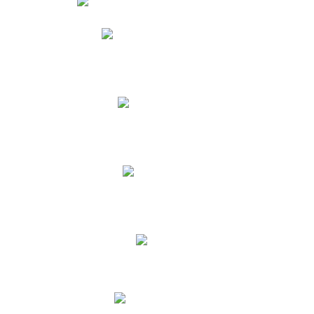
Phidias
Correo para Docentes
Biblioteca CNY
Cronograma
INEWS