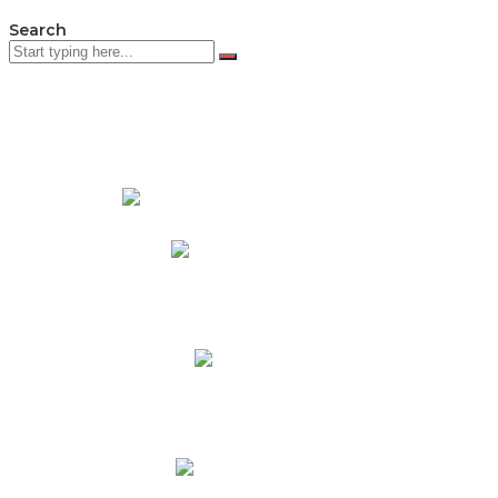
Search
PADRES DE FAMILIA
Padres CNY Online
Circulares a Padres
Cronograma