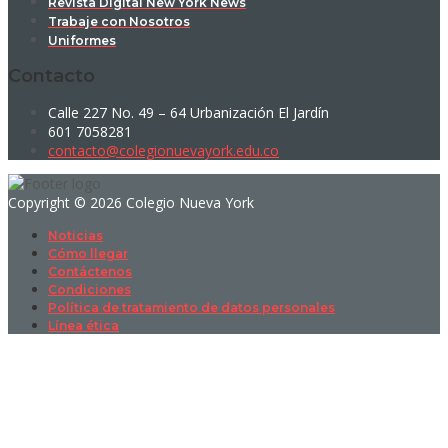
Revista Digital New York News
Trabaje con Nosotros
Uniformes
Contacto
Calle 227 No. 49 – 64 Urbanización El Jardín
601 7058281
contacto@colegionuevayork.edu.co
Copyright © 2026 Colegio Nueva York
Noticias
Cómo llegar
Contáctenos
Condiciones
Política de tratamiento de datos personales
Línea ética
Sign In