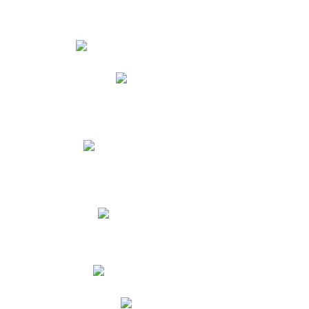
Estudiantes
Phidias
Biblioteca CNY
Cronograma de evaluaciones
Manual de Convivencia
Resultados Pruebas Saber