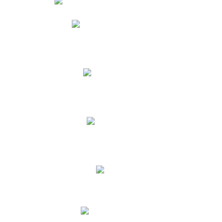
Phidias
Correo para Docentes
Biblioteca CNY
Cronograma
INEWS