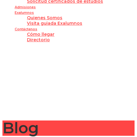
Solicitud certificados de estudios
Admisiones
Exalumnos
Quienes Somos
Visita guiada Exalumnos
Contáctenos
Cómo llegar
Directorio
¿Tienes alguna pregunta?
Enviar la consulta
Mensaje enviado
Cerrar
Blog