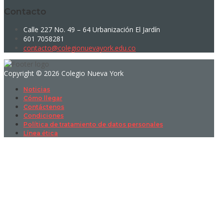
Contacto
Calle 227 No. 49 – 64 Urbanización El Jardín
601 7058281
contacto@colegionuevayork.edu.co
Copyright © 2026 Colegio Nueva York
Noticias
Cómo llegar
Contáctenos
Condiciones
Política de tratamiento de datos personales
Línea ética
Sign In
La contraseña debe tener un mínimo
de 8 caracteres de números y letras, y contener al menos 1 letra