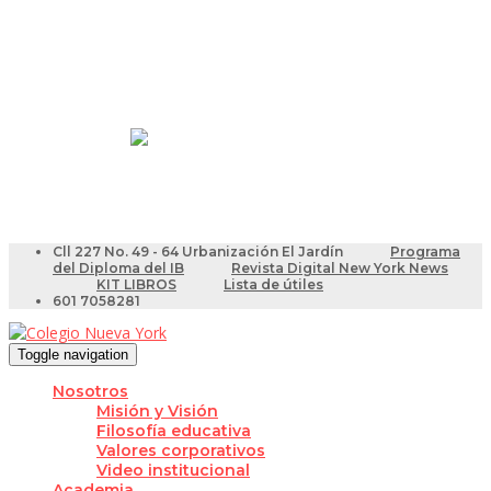
Resultados Pruebas Saber
Videotutoriales para Docentes
Cll 227 No. 49 - 64 Urbanización El Jardín
Programa
del Diploma del IB
Revista Digital New York News
KIT LIBROS
Lista de útiles
601 7058281
Toggle navigation
Nosotros
Misión y Visión
Filosofía educativa
Valores corporativos
Video institucional
Academia