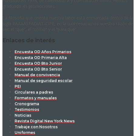
Fundado en 1974, de calendario A y con carácter mixto. Hemos
graduado 41 promociones.
La filosofía que orienta nuestra labor está enmarcada dentro de la
sigla RAAAASFADIAT-CIPE, en la cual resumimos nuestra razón de
ser: el “qué”, el “cómo” y el “para qué”.
Enlaces de interés
Encuesta OD Años Primarios
Encuesta OD Primaria Alta
Encuesta OD Bto Junior
Encuesta OD Bto Senior
Manual de convivencia
Manual de seguridad escolar
PEI
Circulares a padres
Formatos y manuales
Cronograma
Testimonios
Noticias
Revista Digital New York News
Trabaje con Nosotros
Uniformes