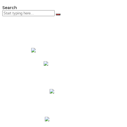
Search
PADRES DE FAMILIA
Padres CNY Online
Circulares a Padres
Cronograma