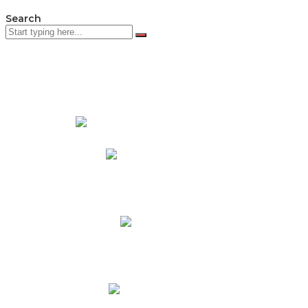
Search
PADRES DE FAMILIA
Padres CNY Online
Circulares a Padres
Cronograma