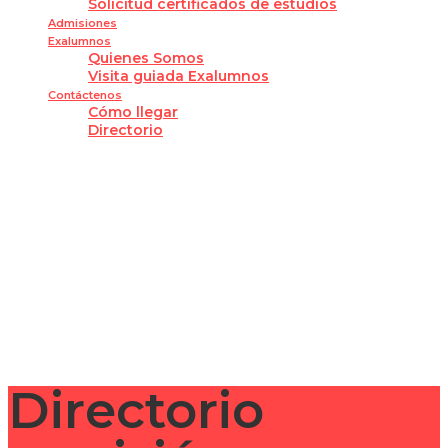
Solicitud certificados de estudios
Admisiones
Exalumnos
Quienes Somos
Visita guiada Exalumnos
Contáctenos
Cómo llegar
Directorio
¿Tienes alguna pregunta?
Enviar la consulta
Mensaje enviado
Cerrar
Directorio