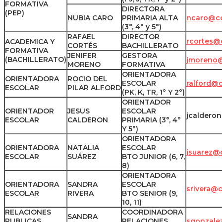
FORMATIVA
DIRECTORA
(PEP)
NUBIA CARO
PRIMARIA ALTA
ncaro@co
(3°, 4° y 5°)
RAFAEL
DIRECTOR
rcortes@
ACADEMICA Y
CORTÉS
BACHILLERATO
FORMATIVA
JENIFER
GESTORA
(BACHILLERATO)
jmoreno@
MORENO
FORMATIVA
ORIENTADORA
ORIENTADORA
ROCIO DEL
ESCOLAR
ralford@
ESCOLAR
PILAR ALFORD
(PK, K, TR, 1° Y 2°)
ORIENTADOR
ORIENTADOR
JESUS
ESCOLAR
jcaldero
ESCOLAR
CALDERON
PRIMARIA (3°, 4°
Y 5°)
ORIENTADORA
ORIENTADORA
NATALIA
ESCOLAR
jsuarez@
ESCOLAR
SUÁREZ
BTO JUNIOR (6, 7,
8)
ORIENTADORA
ORIENTADORA
SANDRA
ESCOLAR
srivera@
ESCOLAR
RIVERA
BTO SENIOR (9,
10, 11)
RELACIONES
COORDINADORA
SANDRA
PUBLICAS
RELACIONES
sgonzale