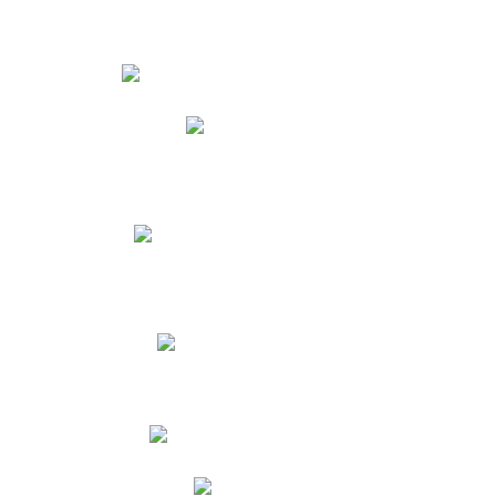
Estudiantes
Phidias
Biblioteca CNY
Cronograma de evaluaciones
Manual de Convivencia
Resultados Pruebas Saber