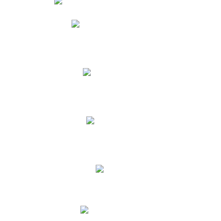
Phidias
Correo para Docentes
Biblioteca CNY
Cronograma
INEWS