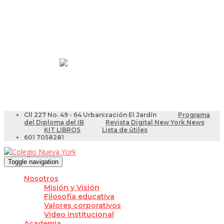
Resultados Pruebas Saber
Videotutoriales para Docentes
Cll 227 No. 49 - 64 Urbanización El Jardín
Programa
del Diploma del IB
Revista Digital New York News
KIT LIBROS
Lista de útiles
601 7058281
Toggle navigation
Nosotros
Misión y Visión
Filosofía educativa
Valores corporativos
Video institucional
Academia