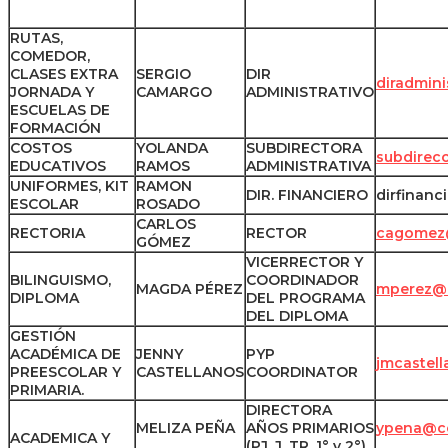
RUTAS,
COMEDOR,
CLASES EXTRA
SERGIO
DIR
diradmini
JORNADA Y
CAMARGO
ADMINISTRATIVO
ESCUELAS DE
FORMACIÓN
COSTOS
YOLANDA
SUBDIRECTORA
subdirec
EDUCATIVOS
RAMOS
ADMINISTRATIVA
UNIFORMES, KIT
RAMON
DIR. FINANCIERO
dirfinanc
ESCOLAR
ROSADO
CARLOS
RECTORIA
RECTOR
cagomez@
GÓMEZ
VICERRECTOR Y
BILINGUISMO,
COORDINADOR
MAGDA PÉREZ
mperez@c
DIPLOMA
DEL PROGRAMA
DEL DIPLOMA
GESTIÓN
ACADÉMICA DE
JENNY
PYP
jmcastel
PREESCOLAR Y
CASTELLANOS
COORDINATOR
PRIMARIA.
DIRECTORA
MELIZA PEÑA
AÑOS PRIMARIOS
ypena@co
ACADEMICA Y
(PJ, J, TR, 1° y 2°)