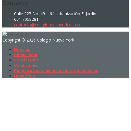
Contacto
Calle 227 No. 49 – 64 Urbanización El Jardín
601 7058281
contacto@colegionuevayork.edu.co
Copyright © 2026 Colegio Nueva York
Noticias
Cómo llegar
Contáctenos
Condiciones
Política de tratamiento de datos personales
Línea ética
Sign In
La contraseña debe tener un mínimo
de 8 caracteres de números y letras, y contener al menos 1 letra
mayúscula