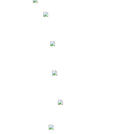
Phidias
Correo para Docentes
Biblioteca CNY
Cronograma
INEWS