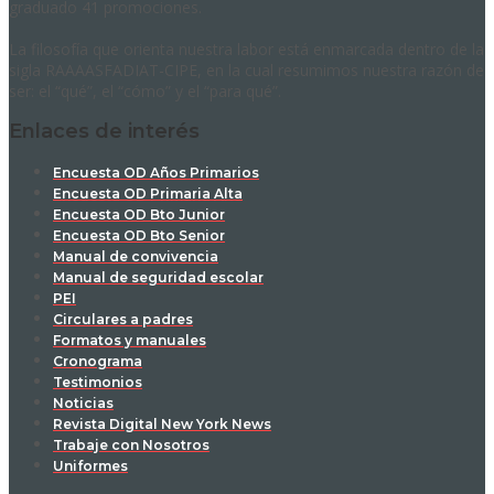
graduado 41 promociones.
La filosofía que orienta nuestra labor está enmarcada dentro de la
sigla RAAAASFADIAT-CIPE, en la cual resumimos nuestra razón de
ser: el “qué”, el “cómo” y el “para qué”.
Enlaces de interés
Encuesta OD Años Primarios
Encuesta OD Primaria Alta
Encuesta OD Bto Junior
Encuesta OD Bto Senior
Manual de convivencia
Manual de seguridad escolar
PEI
Circulares a padres
Formatos y manuales
Cronograma
Testimonios
Noticias
Revista Digital New York News
Trabaje con Nosotros
Uniformes