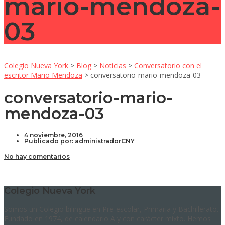
mario-mendoza-
03
Colegio Nueva York
>
Blog
>
Noticias
>
Conversatorio con el
escritor Mario Mendoza
>
conversatorio-mario-mendoza-03
conversatorio-mario-
mendoza-03
4 noviembre, 2016
Publicado por:
administradorCNY
No hay comentarios
Colegio Nueva York
Somos un Colegio bilingüe en Pre-escolar, Primaria y Bachillerato.
Fundado en 1974, de calendario A y con carácter mixto. Hemos