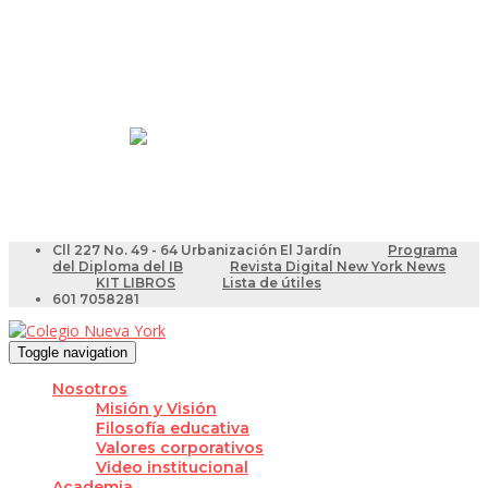
Resultados Pruebas Saber
Videotutoriales para Docentes
Cll 227 No. 49 - 64 Urbanización El Jardín
Programa
del Diploma del IB
Revista Digital New York News
KIT LIBROS
Lista de útiles
601 7058281
Toggle navigation
Nosotros
Misión y Visión
Filosofía educativa
Valores corporativos
Video institucional
Academia