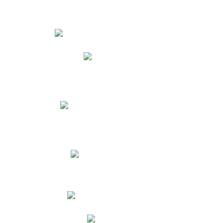
Estudiantes
Phidias
Biblioteca CNY
Cronograma de evaluaciones
Manual de Convivencia
Resultados Pruebas Saber