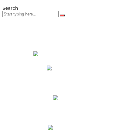
Search
PADRES DE FAMILIA
Padres CNY Online
Circulares a Padres
Cronograma