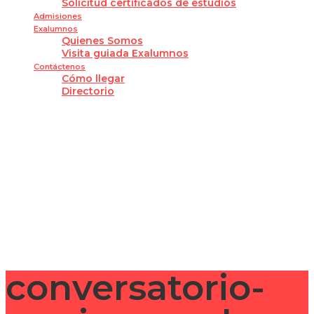
Solicitud certificados de estudios
Admisiones
Exalumnos
Quienes Somos
Visita guiada Exalumnos
Contáctenos
Cómo llegar
Directorio
¿Tienes alguna pregunta?
Enviar la consulta
Mensaje enviado
Cerrar
conversatorio-