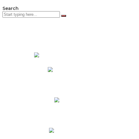
Search
PADRES DE FAMILIA
Padres CNY Online
Circulares a Padres
Cronograma