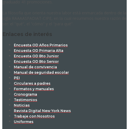
graduado 41 promociones.
La filosofía que orienta nuestra labor está enmarcada dentro de la
sigla RAAAASFADIAT-CIPE, en la cual resumimos nuestra razón de
ser: el “qué”, el “cómo” y el “para qué”.
Enlaces de interés
Encuesta OD Años Primarios
Encuesta OD Primaria Alta
Encuesta OD Bto Junior
Encuesta OD Bto Senior
Manual de convivencia
Manual de seguridad escolar
PEI
Circulares a padres
Formatos y manuales
Cronograma
Testimonios
Noticias
Revista Digital New York News
Trabaje con Nosotros
Uniformes