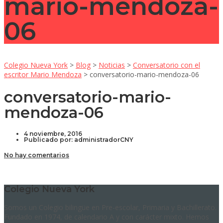
mario-mendoza-
06
Colegio Nueva York
>
Blog
>
Noticias
>
Conversatorio con el
escritor Mario Mendoza
>
conversatorio-mario-mendoza-06
conversatorio-mario-
mendoza-06
4 noviembre, 2016
Publicado por:
administradorCNY
No hay comentarios
Colegio Nueva York
Somos un Colegio bilingüe en Pre-escolar, Primaria y Bachillerato.
Fundado en 1974, de calendario A y con carácter mixto. Hemos