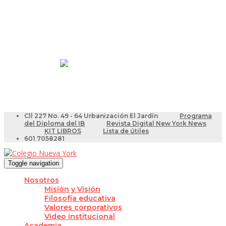
Resultados Pruebas Saber
Videotutoriales para Docentes
Cll 227 No. 49 - 64 Urbanización El Jardín
Programa
del Diploma del IB
Revista Digital New York News
KIT LIBROS
Lista de útiles
601 7058281
Toggle navigation
Nosotros
Misión y Visión
Filosofía educativa
Valores corporativos
Video institucional
Academia