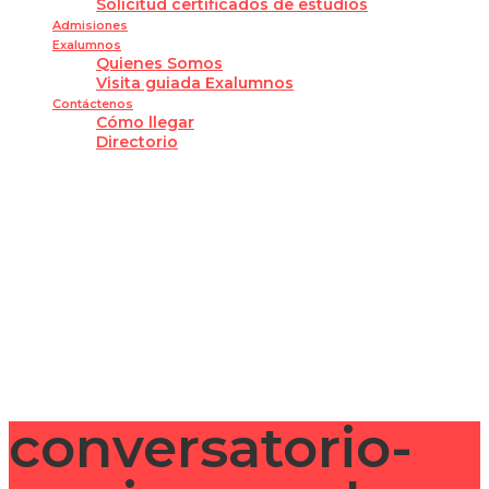
Solicitud certificados de estudios
Admisiones
Exalumnos
Quienes Somos
Visita guiada Exalumnos
Contáctenos
Cómo llegar
Directorio
¿Tienes alguna pregunta?
Enviar la consulta
Mensaje enviado
Cerrar
conversatorio-