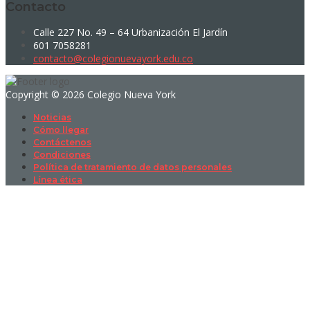
Contacto
Calle 227 No. 49 – 64 Urbanización El Jardín
601 7058281
contacto@colegionuevayork.edu.co
Copyright © 2026 Colegio Nueva York
Noticias
Cómo llegar
Contáctenos
Condiciones
Política de tratamiento de datos personales
Línea ética
Sign In
La contraseña debe tener un mínimo
de 8 caracteres de números y letras, y contener al menos 1 letra
mayúscula