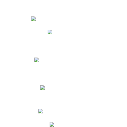
Estudiantes
Phidias
Biblioteca CNY
Cronograma de evaluaciones
Manual de Convivencia
Resultados Pruebas Saber