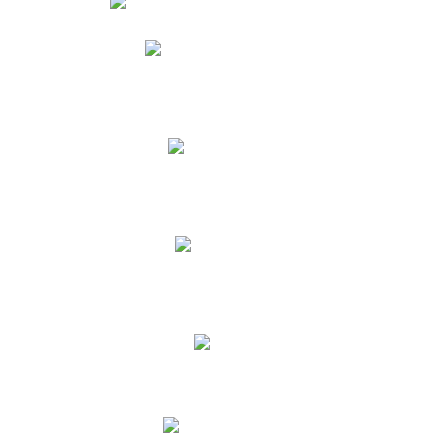
Phidias
Correo para Docentes
Biblioteca CNY
Cronograma
INEWS