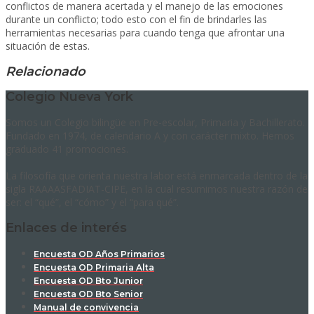
conflictos de manera acertada y el manejo de las emociones
durante un conflicto; todo esto con el fin de brindarles las
herramientas necesarias para cuando tenga que afrontar una
situación de estas.
Relacionado
Colegio Nueva York
Somos un Colegio bilingüe en Pre-escolar, Primaria y Bachillerato.
Fundado en 1974, de calendario A y con carácter mixto. Hemos
graduado 41 promociones.
La filosofía que orienta nuestra labor está enmarcada dentro de la
sigla RAAAASFADIAT-CIPE, en la cual resumimos nuestra razón de
ser: el “qué”, el “cómo” y el “para qué”.
Enlaces de interés
Encuesta OD Años Primarios
Encuesta OD Primaria Alta
Encuesta OD Bto Junior
Encuesta OD Bto Senior
Manual de convivencia