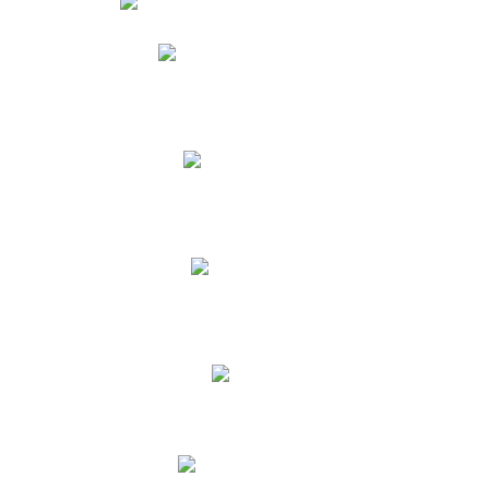
Phidias
Correo para Docentes
Biblioteca CNY
Cronograma
INEWS