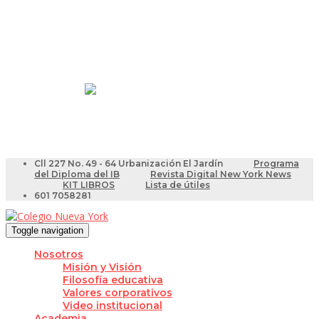
Resultados Pruebas Saber
Videotutoriales para Docentes
Cll 227 No. 49 - 64 Urbanización El Jardín
Programa
del Diploma del IB
Revista Digital New York News
KIT LIBROS
Lista de útiles
601 7058281
Toggle navigation
Nosotros
Misión y Visión
Filosofía educativa
Valores corporativos
Video institucional
Academia