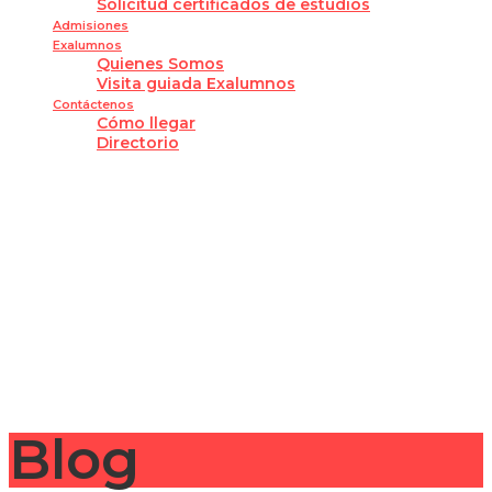
Solicitud certificados de estudios
Admisiones
Exalumnos
Quienes Somos
Visita guiada Exalumnos
Contáctenos
Cómo llegar
Directorio
¿Tienes alguna pregunta?
Enviar la consulta
Mensaje enviado
Cerrar
Blog