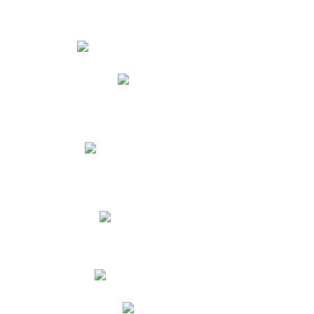
Estudiantes
Phidias
Biblioteca CNY
Cronograma de evaluaciones
Manual de Convivencia
Resultados Pruebas Saber