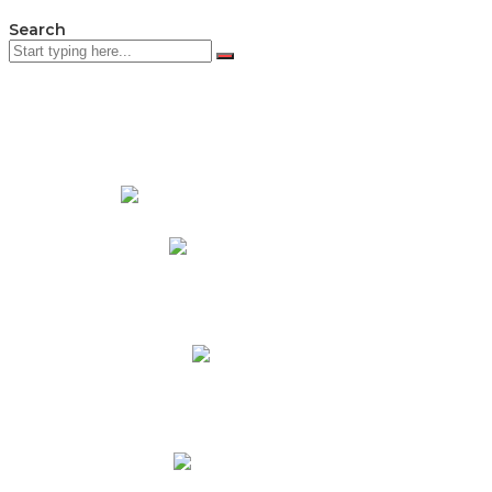
Search
PADRES DE FAMILIA
Padres CNY Online
Circulares a Padres
Cronograma