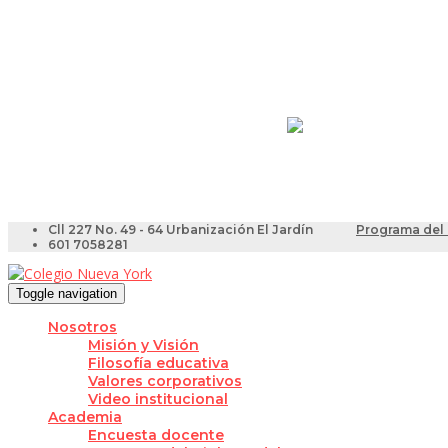
Resultados Pruebas Sa
Videotutoriales para Do
Cll 227 No. 49 - 64 Urbanización El Jardín
Programa del 
601 7058281
Toggle navigation
Nosotros
Misión y Visión
Filosofía educativa
Valores corporativos
Video institucional
Academia
Encuesta docente