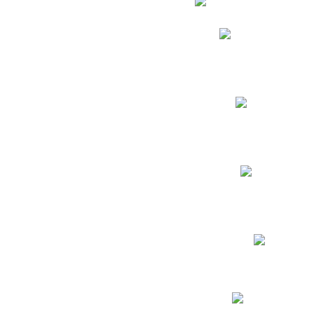
Phidias
Correo para Docent
Biblioteca CNY
Cronograma
INEWS