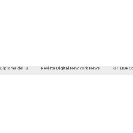
ber
centes
Diploma del IB
Revista Digital New York News
KIT LIBRO