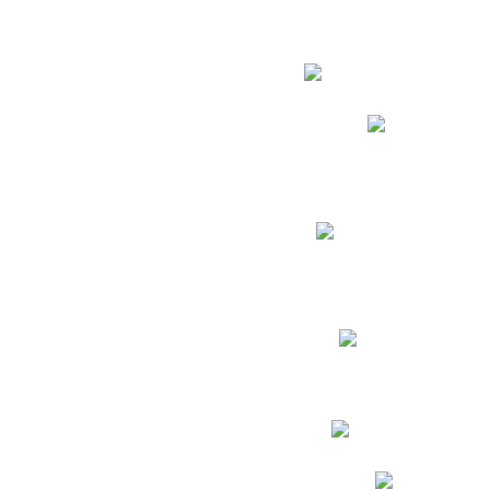
Estudian
Phidias
Biblioteca CNY
Cronograma de evaluac
Manual de Convivenc
Resultados Pruebas Sa