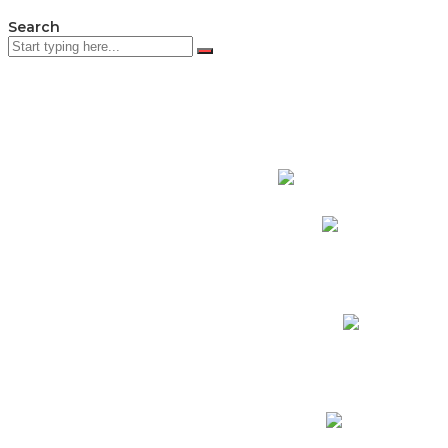
Search
PADRES DE F
Padres CNY Online
Circulares a Padres
Cronograma