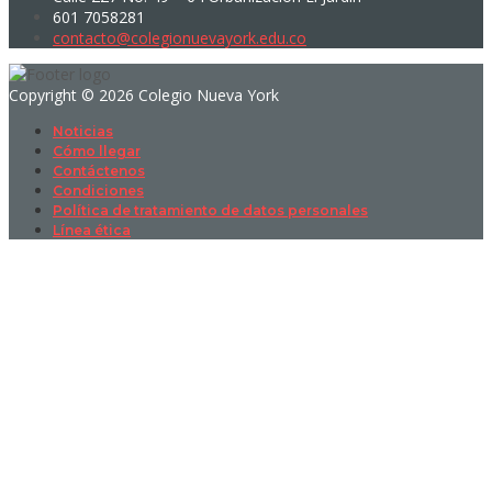
601 7058281
contacto@colegionuevayork.edu.co
Copyright © 2026 Colegio Nueva York
Noticias
Cómo llegar
Contáctenos
Condiciones
Política de tratamiento de datos personales
Línea ética
Sign In
La contraseña debe tener un mínimo
de 8 caracteres de números y letras, y contener al menos 1 letra
mayúscula
I want to sign up as instructor