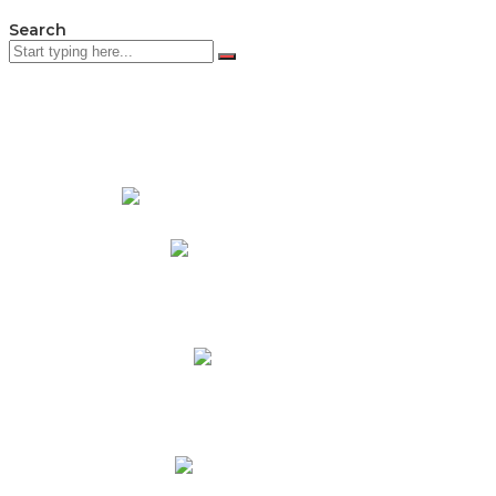
Search
PADRES DE FAMILIA
Padres CNY Online
Circulares a Padres
Cronograma