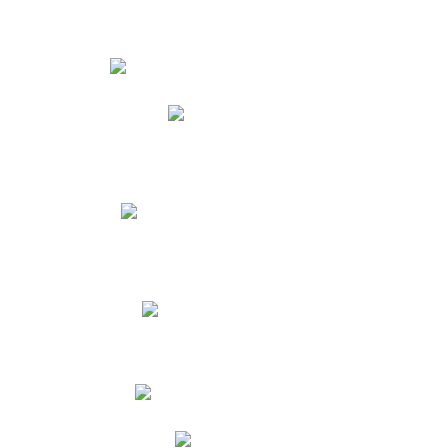
Estudiantes
Phidias
Biblioteca CNY
Cronograma de evaluaciones
Manual de Convivencia
Resultados Pruebas Saber