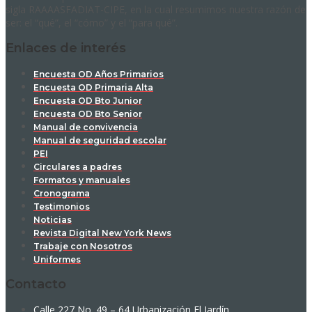
sigla RAAAASFADIAT-CIPE, en la cual resumimos nuestra razón de
ser: el “qué”, el “cómo” y el “para qué”.
Enlaces de interés
Encuesta OD Años Primarios
Encuesta OD Primaria Alta
Encuesta OD Bto Junior
Encuesta OD Bto Senior
Manual de convivencia
Manual de seguridad escolar
PEI
Circulares a padres
Formatos y manuales
Cronograma
Testimonios
Noticias
Revista Digital New York News
Trabaje con Nosotros
Uniformes
Contacto
Calle 227 No. 49 – 64 Urbanización El Jardín