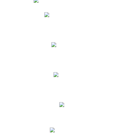
Phidias
Correo para Docentes
Biblioteca CNY
Cronograma
INEWS