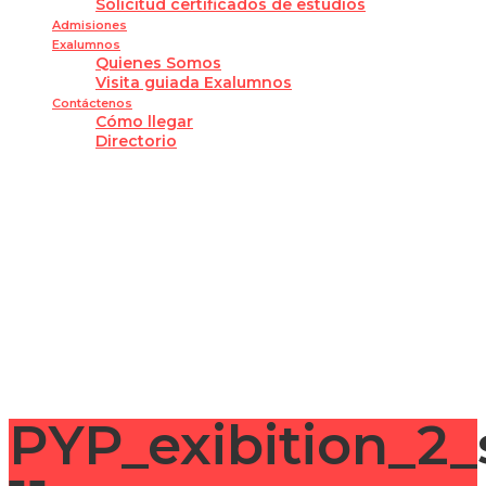
Solicitud certificados de estudios
Admisiones
Exalumnos
Quienes Somos
Visita guiada Exalumnos
Contáctenos
Cómo llegar
Directorio
¿Tienes alguna pregunta?
Enviar la consulta
Mensaje enviado
Cerrar
PYP_exibition_2