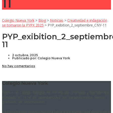
11
Colegio Nueva York
>
Blog
>
Noticias
>
Creatividad e indagación
se tomaron la PYPX 2025
>
PYP_exibition_2_septiembre_CNY-11
PYP_exibition_2_septiemb
11
2 octubre, 2025
Publicado por:
Colegio Nueva York
No hay comentarios
Colegio Nueva York
Somos un Colegio bilingüe en Pre-escolar, Primaria y Bachillerato.
Fundado en 1974, de calendario A y con carácter mixto. Hemos
graduado 41 promociones.
La filosofía que orienta nuestra labor está enmarcada dentro de la