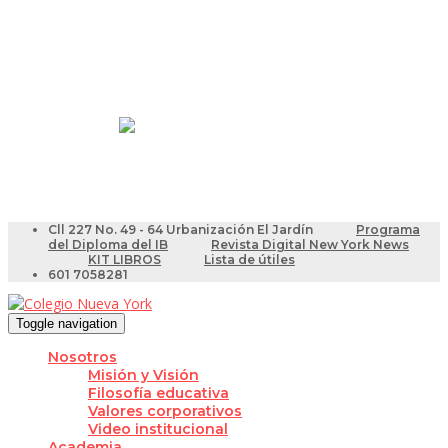
Resultados Pruebas Saber
Videotutoriales para Docentes
Cll 227 No. 49 - 64 Urbanización El Jardín
Programa
del Diploma del IB
Revista Digital New York News
KIT LIBROS
Lista de útiles
601 7058281
Toggle navigation
Nosotros
Misión y Visión
Filosofía educativa
Valores corporativos
Video institucional
Academia