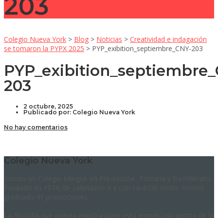
203
Colegio Nueva York
>
Blog
>
Noticias
>
Creatividad e indagación
se tomaron la PYPX 2025
>
PYP_exibition_septiembre_CNY-203
PYP_exibition_septiembre
203
2 octubre, 2025
Publicado por:
Colegio Nueva York
No hay comentarios
Colegio Nueva York
Somos un Colegio bilingüe en Pre-escolar, Primaria y Bachillerato.
Fundado en 1974, de calendario A y con carácter mixto. Hemos
graduado 41 promociones.
La filosofía que orienta nuestra labor está enmarcada dentro de la