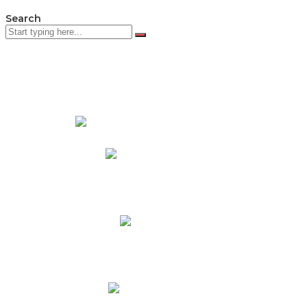
Search
PADRES DE FAMILIA
Padres CNY Online
Circulares a Padres
Cronograma