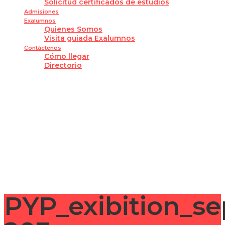
Solicitud certificados de estudios
Admisiones
Exalumnos
Quienes Somos
Visita guiada Exalumnos
Contáctenos
Cómo llegar
Directorio
¿Tienes alguna pregunta?
Enviar la consulta
Mensaje enviado
Cerrar
PYP_exibition_s