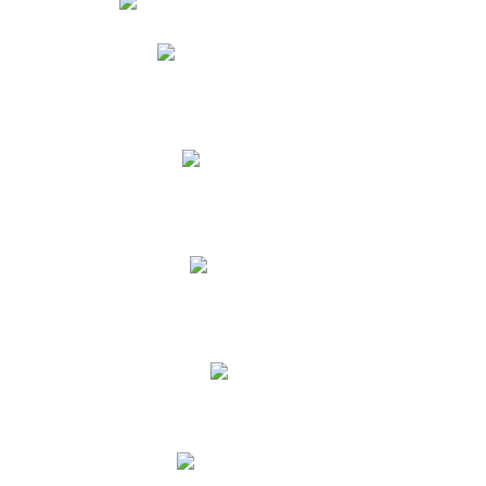
Phidias
Correo para Docentes
Biblioteca CNY
Cronograma
INEWS