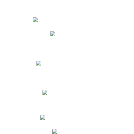
Estudiantes
Phidias
Biblioteca CNY
Cronograma de evaluaciones
Manual de Convivencia
Resultados Pruebas Saber