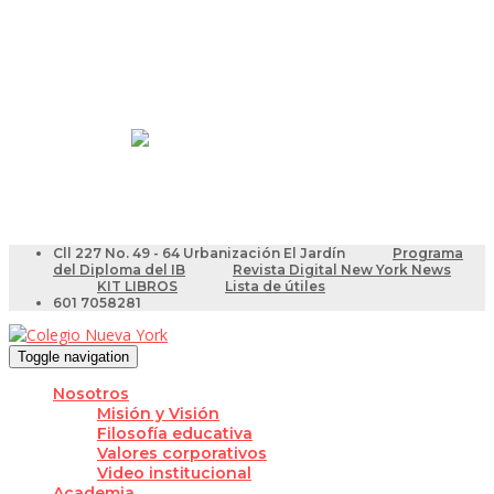
Resultados Pruebas Saber
Videotutoriales para Docentes
Cll 227 No. 49 - 64 Urbanización El Jardín
Programa
del Diploma del IB
Revista Digital New York News
KIT LIBROS
Lista de útiles
601 7058281
Toggle navigation
Nosotros
Misión y Visión
Filosofía educativa
Valores corporativos
Video institucional
Academia