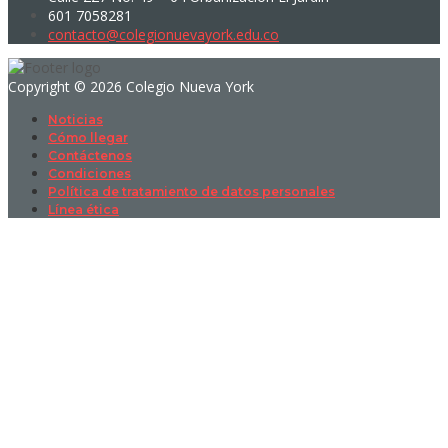
601 7058281
contacto@colegionuevayork.edu.co
Copyright © 2026 Colegio Nueva York
Noticias
Cómo llegar
Contáctenos
Condiciones
Política de tratamiento de datos personales
Línea ética
Sign In
La contraseña debe tener un mínimo
de 8 caracteres de números y letras, y contener al menos 1 letra
mayúscula
I want to sign up as instructor