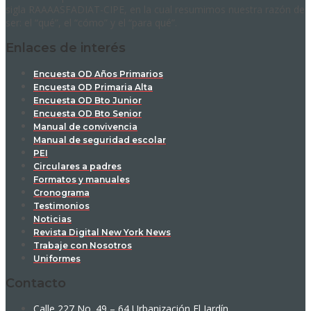
sigla RAAAASFADIAT-CIPE, en la cual resumimos nuestra razón de
ser: el “qué”, el “cómo” y el “para qué”.
Enlaces de interés
Encuesta OD Años Primarios
Encuesta OD Primaria Alta
Encuesta OD Bto Junior
Encuesta OD Bto Senior
Manual de convivencia
Manual de seguridad escolar
PEI
Circulares a padres
Formatos y manuales
Cronograma
Testimonios
Noticias
Revista Digital New York News
Trabaje con Nosotros
Uniformes
Contacto
Calle 227 No. 49 – 64 Urbanización El Jardín