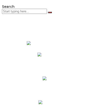
Search
PADRES DE FAMILIA
Padres CNY Online
Circulares a Padres
Cronograma