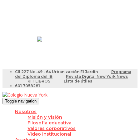
Resultados Pruebas Saber
Videotutoriales para Docentes
Cll 227 No. 49 - 64 Urbanización El Jardín
Programa
del Diploma del IB
Revista Digital New York News
KIT LIBROS
Lista de útiles
601 7058281
Toggle navigation
Nosotros
Misión y Visión
Filosofía educativa
Valores corporativos
Video institucional
Academia