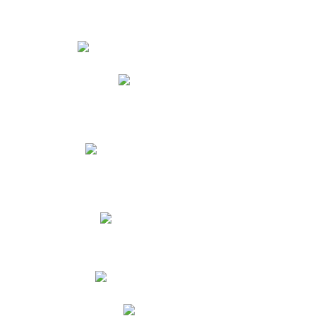
Estudiantes
Phidias
Biblioteca CNY
Cronograma de evaluaciones
Manual de Convivencia
Resultados Pruebas Saber