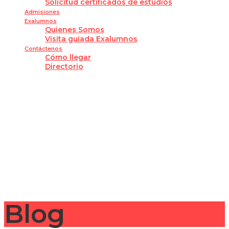
Solicitud certificados de estudios
Admisiones
Exalumnos
Quienes Somos
Visita guiada Exalumnos
Contáctenos
Cómo llegar
Directorio
¿Tienes alguna pregunta?
Enviar la consulta
Mensaje enviado
Cerrar
Blog