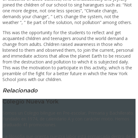
joined the children of our school to sing harangues such as: “Not
one more degree, not one less species”, “Climate change,
demands your change”, ” Let’s change the system, not the
weather “, ” Be part of the solution, not pollution” among others.
This was the opportunity for the students to reflect and get
acquainted children and teenagers around the world demand a
change from adults. Children raised awareness in those who
listened to them and observed them, to join the current, personal
and immediate actions that allow the planet Earth to be rescued
from the destruction and pollution to which it is subjected daily.
This was the motivation to participate in this activity, which is the
preamble of the fight for a better future in which the New York
School joins with our children.
Relacionado
Colegio Nueva York
Somos un Colegio bilingüe en Pre-escolar, Primaria y Bachillerato.
Fundado en 1974, de calendario A y con carácter mixto. Hemos
graduado 41 promociones.
La filosofía que orienta nuestra labor está enmarcada dentro de la