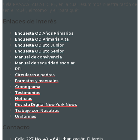
sigla RAAAASFADIAT-CIPE, en la cual resumimos nuestra razón de
ser: el “qué”, el “cómo” y el “para qué”.
Enlaces de interés
Encuesta OD Años Primarios
Encuesta OD Primaria Alta
Encuesta OD Bto Junior
Encuesta OD Bto Senior
Manual de convivencia
Manual de seguridad escolar
PEI
Circulares a padres
Formatos y manuales
Cronograma
Testimonios
Noticias
Revista Digital New York News
Trabaje con Nosotros
Uniformes
Contacto
Calle 227 No. 49 – 64 Urbanización El Jardín