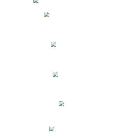
Phidias
Correo para Docentes
Biblioteca CNY
Cronograma
INEWS