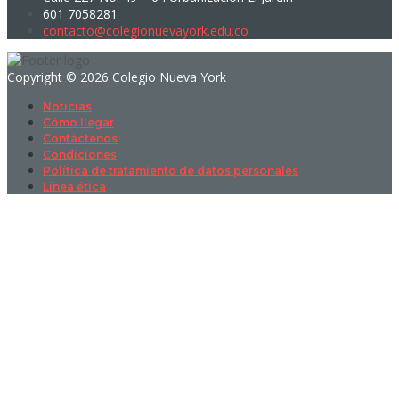
601 7058281
contacto@colegionuevayork.edu.co
Copyright © 2026 Colegio Nueva York
Noticias
Cómo llegar
Contáctenos
Condiciones
Política de tratamiento de datos personales
Línea ética
Sign In
La contraseña debe tener un mínimo
de 8 caracteres de números y letras, y contener al menos 1 letra
mayúscula
I want to sign up as instructor