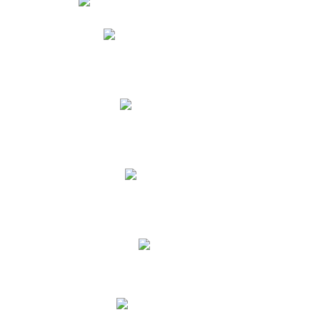
Phidias
Correo para Docentes
Biblioteca CNY
Cronograma
INEWS