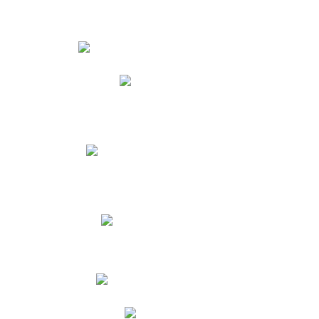
Estudiantes
Phidias
Biblioteca CNY
Cronograma de evaluaciones
Manual de Convivencia
Resultados Pruebas Saber