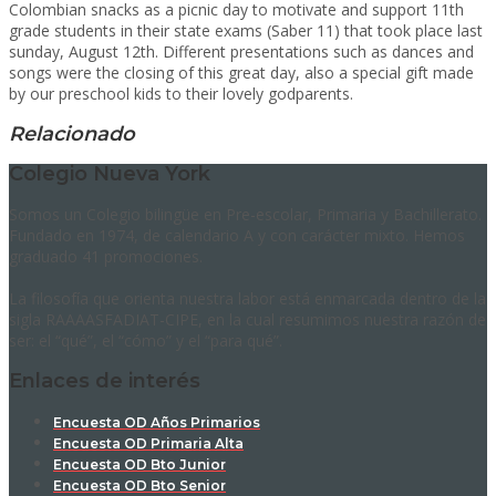
Colombian snacks as a picnic day to motivate and support 11th
grade students in their state exams (Saber 11) that took place last
sunday, August 12th. Different presentations such as dances and
songs were the closing of this great day, also a special gift made
by our preschool kids to their lovely godparents.
Relacionado
Colegio Nueva York
Somos un Colegio bilingüe en Pre-escolar, Primaria y Bachillerato.
Fundado en 1974, de calendario A y con carácter mixto. Hemos
graduado 41 promociones.
La filosofía que orienta nuestra labor está enmarcada dentro de la
sigla RAAAASFADIAT-CIPE, en la cual resumimos nuestra razón de
ser: el “qué”, el “cómo” y el “para qué”.
Enlaces de interés
Encuesta OD Años Primarios
Encuesta OD Primaria Alta
Encuesta OD Bto Junior
Encuesta OD Bto Senior