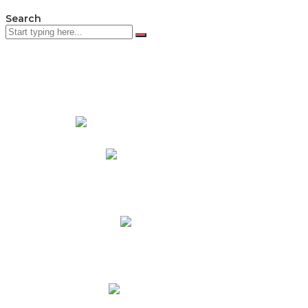
Search
PADRES DE FAMILIA
Padres CNY Online
Circulares a Padres
Cronograma