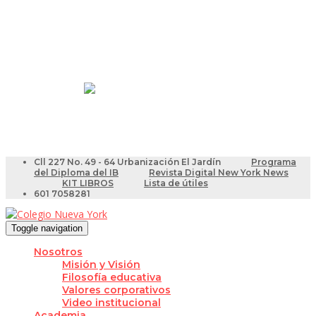
Resultados Pruebas Saber
Videotutoriales para Docentes
Cll 227 No. 49 - 64 Urbanización El Jardín
Programa
del Diploma del IB
Revista Digital New York News
KIT LIBROS
Lista de útiles
601 7058281
Toggle navigation
Nosotros
Misión y Visión
Filosofía educativa
Valores corporativos
Video institucional
Academia