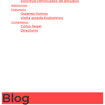
Solicitud certificados de estudios
Admisiones
Exalumnos
Quienes Somos
Visita guiada Exalumnos
Contáctenos
Cómo llegar
Directorio
¿Tienes alguna pregunta?
Enviar la consulta
Mensaje enviado
Cerrar
Blog