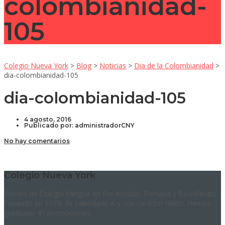
colombianidad-
105
Colegio Nueva York
>
Blog
>
Noticias
>
Dia de la Colombianidad
>
dia-colombianidad-105
dia-colombianidad-105
4 agosto, 2016
Publicado por:
administradorCNY
No hay comentarios
Colegio Nueva York
Somos un Colegio bilingüe en Pre-escolar, Primaria y Bachillerato.
Fundado en 1974, de calendario A y con carácter mixto. Hemos
graduado 41 promociones.