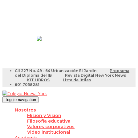
Resultados Pruebas Saber
Videotutoriales para Docentes
Cll 227 No. 49 - 64 Urbanización El Jardín
Programa
del Diploma del IB
Revista Digital New York News
KIT LIBROS
Lista de útiles
601 7058281
Toggle navigation
Nosotros
Misión y Visión
Filosofía educativa
Valores corporativos
Video institucional
Academia