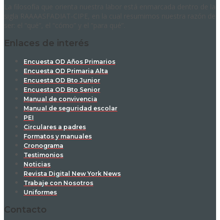
La filosofía que orienta nuestra labor está enmarcada dentro de la
sigla RAAAASFADIAT-CIPE, en la cual resumimos nuestra razón de
ser: el “qué”, el “cómo” y el “para qué”.
Enlaces de interés
Encuesta OD Años Primarios
Encuesta OD Primaria Alta
Encuesta OD Bto Junior
Encuesta OD Bto Senior
Manual de convivencia
Manual de seguridad escolar
PEI
Circulares a padres
Formatos y manuales
Cronograma
Testimonios
Noticias
Revista Digital New York News
Trabaje con Nosotros
Uniformes
Contacto