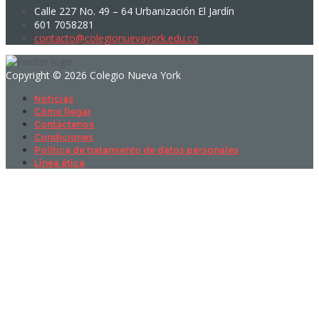
Calle 227 No. 49 – 64 Urbanización El Jardín
601 7058281
contacto@colegionuevayork.edu.co
Copyright © 2026 Colegio Nueva York
Noticias
Cómo llegar
Contáctenos
Condiciones
Política de tratamiento de datos personales
Línea ética
Sign In
La contraseña debe tener un mínimo
de 8 caracteres de números y letras, y contener al menos 1 letra
mayúscula