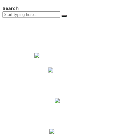
Search
PADRES DE FAMILIA
Padres CNY Online
Circulares a Padres
Cronograma