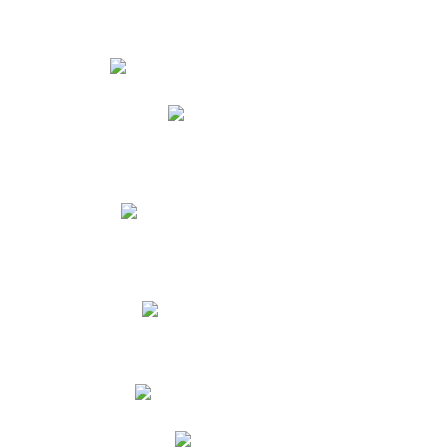
Estudiantes
Phidias
Biblioteca CNY
Cronograma de evaluaciones
Manual de Convivencia
Resultados Pruebas Saber