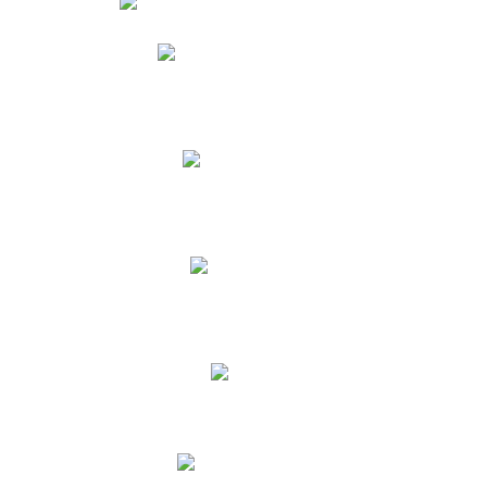
Phidias
Correo para Docentes
Biblioteca CNY
Cronograma
INEWS