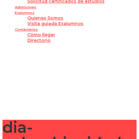
Solicitud certificados de estudios
Admisiones
Exalumnos
Quienes Somos
Visita guiada Exalumnos
Contáctenos
Cómo llegar
Directorio
¿Tienes alguna pregunta?
Enviar la consulta
Mensaje enviado
Cerrar
dia-