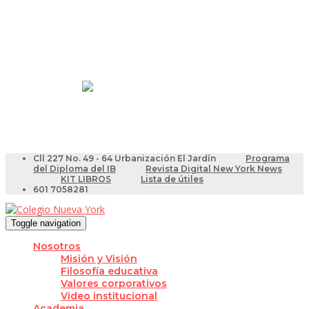
Resultados Pruebas Saber
Videotutoriales para Docentes
Cll 227 No. 49 - 64 Urbanización El Jardín
Programa
del Diploma del IB
Revista Digital New York News
KIT LIBROS
Lista de útiles
601 7058281
Toggle navigation
Nosotros
Misión y Visión
Filosofía educativa
Valores corporativos
Video institucional
Academia