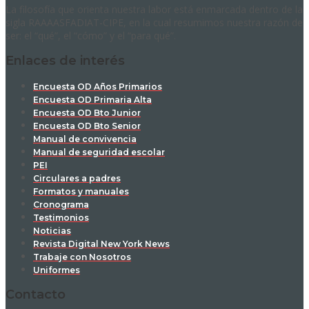
La filosofía que orienta nuestra labor está enmarcada dentro de la
sigla RAAAASFADIAT-CIPE, en la cual resumimos nuestra razón de
ser: el “qué”, el “cómo” y el “para qué”.
Enlaces de interés
Encuesta OD Años Primarios
Encuesta OD Primaria Alta
Encuesta OD Bto Junior
Encuesta OD Bto Senior
Manual de convivencia
Manual de seguridad escolar
PEI
Circulares a padres
Formatos y manuales
Cronograma
Testimonios
Noticias
Revista Digital New York News
Trabaje con Nosotros
Uniformes
Contacto