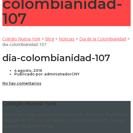
colombianidad-
107
Colegio Nueva York
>
Blog
>
Noticias
>
Dia de la Colombianidad
>
dia-colombianidad-107
dia-colombianidad-107
4 agosto, 2016
Publicado por:
administradorCNY
No hay comentarios
Colegio Nueva York
Somos un Colegio bilingüe en Pre-escolar, Primaria y Bachillerato.
Fundado en 1974, de calendario A y con carácter mixto. Hemos
graduado 41 promociones.