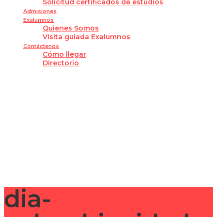
Solicitud certificados de estudios
Admisiones
Exalumnos
Quienes Somos
Visita guiada Exalumnos
Contáctenos
Cómo llegar
Directorio
¿Tienes alguna pregunta?
Enviar la consulta
Mensaje enviado
Cerrar
dia-