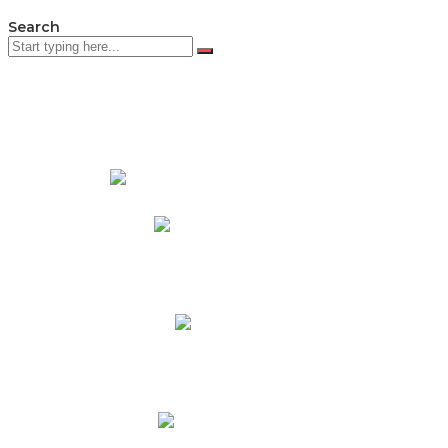
Search
PADRES DE FAMILIA
Padres CNY Online
Circulares a Padres
Cronograma