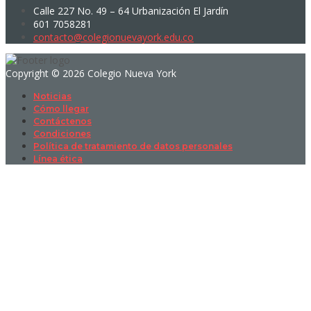
Calle 227 No. 49 – 64 Urbanización El Jardín
601 7058281
contacto@colegionuevayork.edu.co
Copyright © 2026 Colegio Nueva York
Noticias
Cómo llegar
Contáctenos
Condiciones
Política de tratamiento de datos personales
Línea ética
Sign In
La contraseña debe tener un mínimo
de 8 caracteres de números y letras, y contener al menos 1 letra
mayúscula