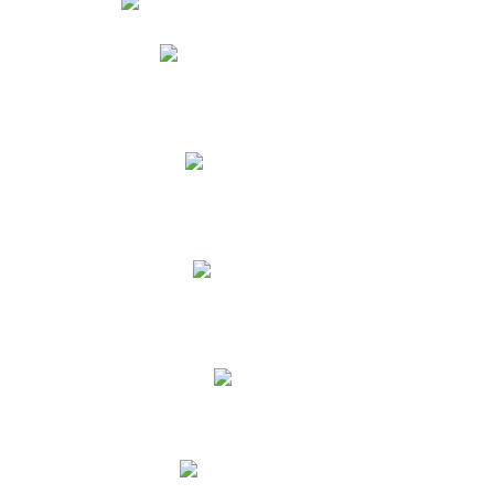
Phidias
Correo para Docentes
Biblioteca CNY
Cronograma
INEWS