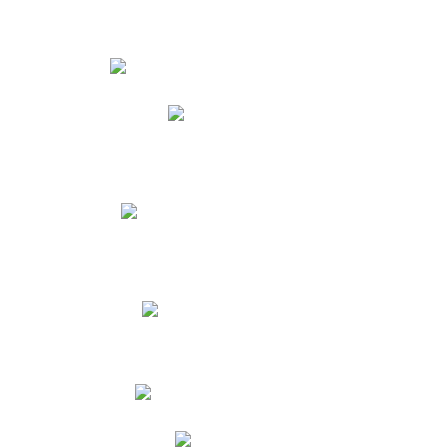
Estudiantes
Phidias
Biblioteca CNY
Cronograma de evaluaciones
Manual de Convivencia
Resultados Pruebas Saber