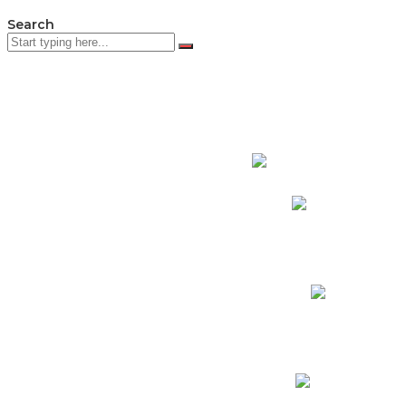
Search
PADRES DE F
Padres CNY Online
Circulares a Padres
Cronograma