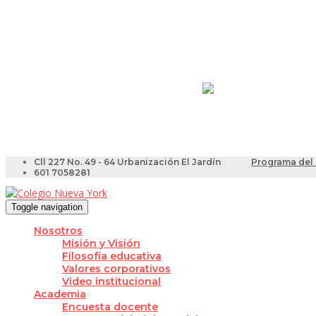
Resultados Pruebas Sa
Videotutoriales para Do
Cll 227 No. 49 - 64 Urbanización El Jardín
Programa del 
601 7058281
Toggle navigation
Nosotros
Misión y Visión
Filosofía educativa
Valores corporativos
Video institucional
Academia
Encuesta docente