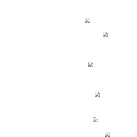
Estudian
Phidias
Biblioteca CNY
Cronograma de evaluac
Manual de Convivenc
Resultados Pruebas Sa