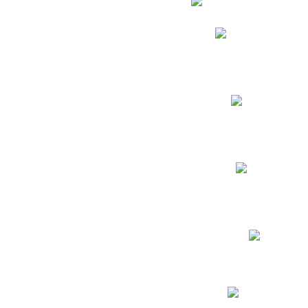
Phidias
Correo para Docent
Biblioteca CNY
Cronograma
INEWS