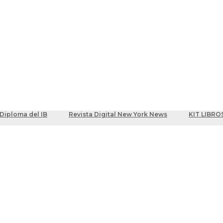
ber
centes
Diploma del IB
Revista Digital New York News
KIT LIBRO