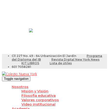
Resultados Pruebas Saber
Videotutoriales para Docentes
Cll 227 No. 49 - 64 Urbanización El Jardín
Programa
del Diploma del IB
Revista Digital New York News
KIT LIBROS
Lista de útiles
601 7058281
Toggle navigation
Nosotros
Misión y Visión
Filosofía educativa
Valores corporativos
Video institucional
Academia