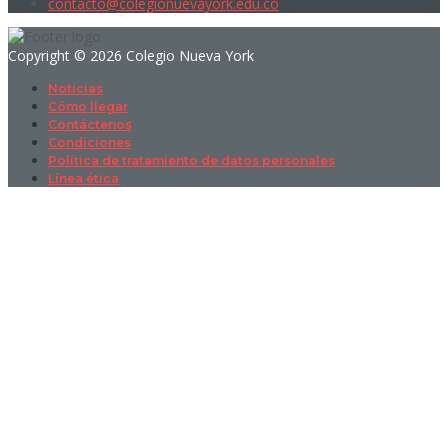
contacto@colegionuevayork.edu.co
Copyright © 2026 Colegio Nueva York
Noticias
Cómo llegar
Contáctenos
Condiciones
Política de tratamiento de datos personales
Línea ética
Sign In
La contraseña debe tener un mínimo
de 8 caracteres de números y letras, y contener al menos 1 letra
mayúscula
I want to sign up as instructor