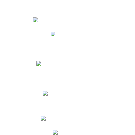
Estudiantes
Phidias
Biblioteca CNY
Cronograma de evaluaciones
Manual de Convivencia
Resultados Pruebas Saber