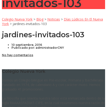
invitados-103
Colegio Nueva York
>
Blog
>
Noticias
>
Días Lúdicos En El Nueva
York
>
jardines-invitados-103
jardines-invitados-103
10 septiembre, 2016
Publicado por:
administradorCNY
No hay comentarios
Colegio Nueva York
Somos un Colegio bilingüe en Pre-escolar, Primaria y Bachillerato.
Fundado en 1974, de calendario A y con carácter mixto. Hemos
graduado 41 promociones.
La filosofía que orienta nuestra labor está enmarcada dentro de la
sigla RAAAASFADIAT-CIPE, en la cual resumimos nuestra razón de