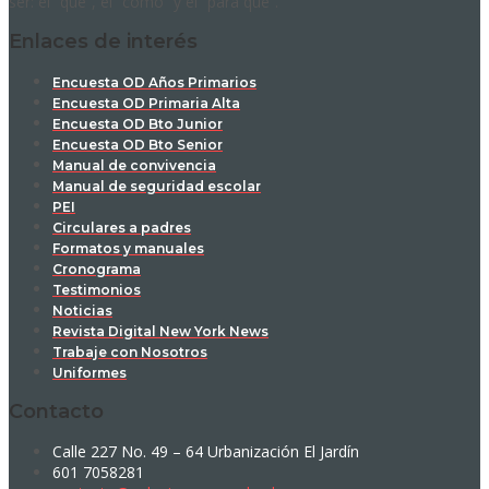
ser: el “qué”, el “cómo” y el “para qué”.
Enlaces de interés
Encuesta OD Años Primarios
Encuesta OD Primaria Alta
Encuesta OD Bto Junior
Encuesta OD Bto Senior
Manual de convivencia
Manual de seguridad escolar
PEI
Circulares a padres
Formatos y manuales
Cronograma
Testimonios
Noticias
Revista Digital New York News
Trabaje con Nosotros
Uniformes
Contacto
Calle 227 No. 49 – 64 Urbanización El Jardín
601 7058281