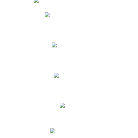
Phidias
Correo para Docentes
Biblioteca CNY
Cronograma
INEWS