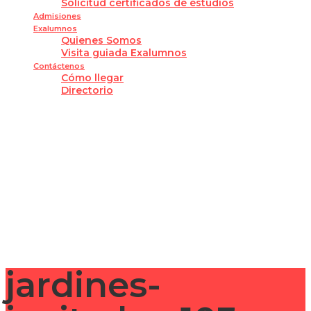
Solicitud certificados de estudios
Admisiones
Exalumnos
Quienes Somos
Visita guiada Exalumnos
Contáctenos
Cómo llegar
Directorio
¿Tienes alguna pregunta?
Enviar la consulta
Mensaje enviado
Cerrar
jardines-