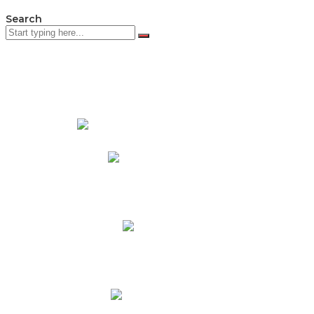
Search
PADRES DE FAMILIA
Padres CNY Online
Circulares a Padres
Cronograma