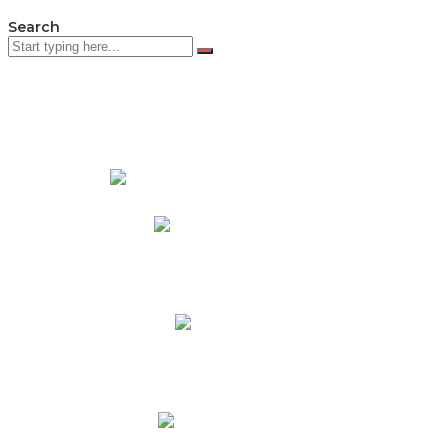
Search
PADRES DE FAMILIA
Padres CNY Online
Circulares a Padres
Cronograma