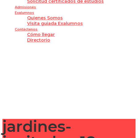
Solicitud certificados de estudios
Admisiones
Exalumnos
Quienes Somos
Visita guiada Exalumnos
Contáctenos
Cómo llegar
Directorio
¿Tienes alguna pregunta?
Enviar la consulta
Mensaje enviado
Cerrar
jardines-