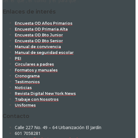
ser: el “qué”, el “cómo” y el “para qué”.
Enlaces de interés
Encuesta OD Años Primarios
Encuesta OD Primaria Alta
Encuesta OD Bto Junior
Encuesta OD Bto Senior
Manual de convivencia
Manual de seguridad escolar
PEI
Circulares a padres
Formatos y manuales
Cronograma
Testimonios
Noticias
Revista Digital New York News
Trabaje con Nosotros
Uniformes
Contacto
Calle 227 No. 49 – 64 Urbanización El Jardín
601 7058281