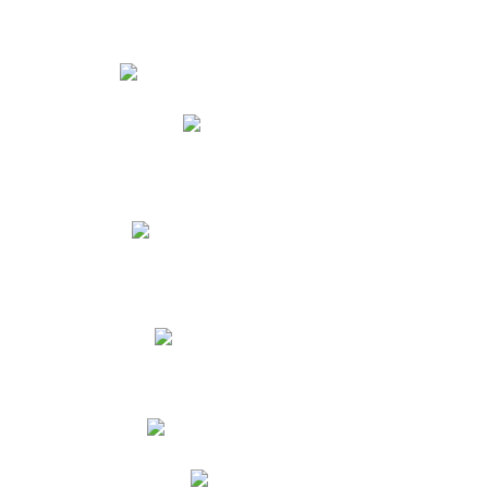
Estudiantes
Phidias
Biblioteca CNY
Cronograma de evaluaciones
Manual de Convivencia
Resultados Pruebas Saber