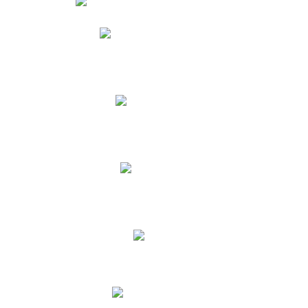
Phidias
Correo para Docentes
Biblioteca CNY
Cronograma
INEWS