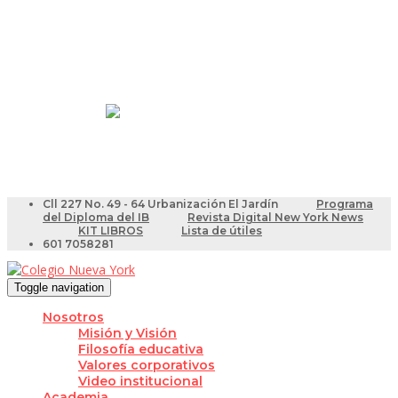
Resultados Pruebas Saber
Videotutoriales para Docentes
Cll 227 No. 49 - 64 Urbanización El Jardín
Programa
del Diploma del IB
Revista Digital New York News
KIT LIBROS
Lista de útiles
601 7058281
Toggle navigation
Nosotros
Misión y Visión
Filosofía educativa
Valores corporativos
Video institucional
Academia