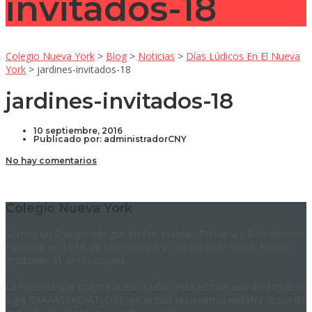
invitados-18
Colegio Nueva York
>
Blog
>
Noticias
>
Días Lúdicos En El Nueva
York
>
jardines-invitados-18
jardines-invitados-18
10 septiembre, 2016
Publicado por:
administradorCNY
No hay comentarios
Colegio Nueva York
Somos un Colegio bilingüe en Pre-escolar, Primaria y Bachillerato.
Fundado en 1974, de calendario A y con carácter mixto. Hemos
graduado 41 promociones.
La filosofía que orienta nuestra labor está enmarcada dentro de la
sigla RAAAASFADIAT-CIPE, en la cual resumimos nuestra razón de