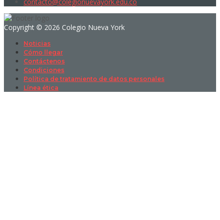
contacto@colegionuevayork.edu.co
Copyright © 2026 Colegio Nueva York
Noticias
Cómo llegar
Contáctenos
Condiciones
Política de tratamiento de datos personales
Línea ética
Sign In
La contraseña debe tener un mínimo
de 8 caracteres de números y letras, y contener al menos 1 letra
mayúscula
I want to sign up as instructor