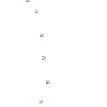
Phidias
Correo para Docentes
Biblioteca CNY
Cronograma
INEWS