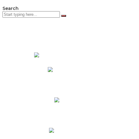
Search
PADRES DE FAMILIA
Padres CNY Online
Circulares a Padres
Cronograma