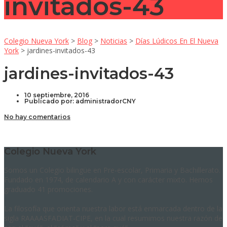
invitados-43
Colegio Nueva York
>
Blog
>
Noticias
>
Días Lúdicos En El Nueva
York
>
jardines-invitados-43
jardines-invitados-43
10 septiembre, 2016
Publicado por:
administradorCNY
No hay comentarios
Colegio Nueva York
Somos un Colegio bilingüe en Pre-escolar, Primaria y Bachillerato.
Fundado en 1974, de calendario A y con carácter mixto. Hemos
graduado 41 promociones.
La filosofía que orienta nuestra labor está enmarcada dentro de la
sigla RAAAASFADIAT-CIPE, en la cual resumimos nuestra razón de