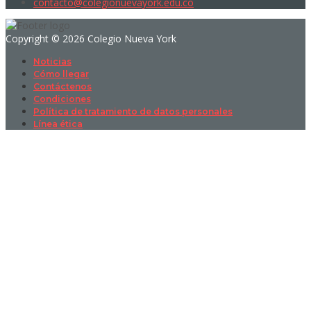
contacto@colegionuevayork.edu.co
Copyright © 2026 Colegio Nueva York
Noticias
Cómo llegar
Contáctenos
Condiciones
Política de tratamiento de datos personales
Línea ética
Sign In
La contraseña debe tener un mínimo
de 8 caracteres de números y letras, y contener al menos 1 letra
mayúscula
I want to sign up as instructor