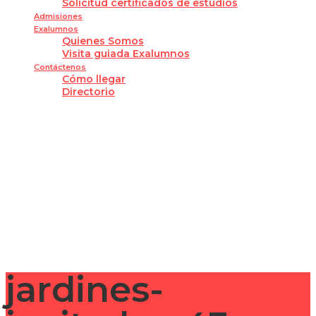
Solicitud certificados de estudios
Admisiones
Exalumnos
Quienes Somos
Visita guiada Exalumnos
Contáctenos
Cómo llegar
Directorio
¿Tienes alguna pregunta?
Enviar la consulta
Mensaje enviado
Cerrar
jardines-