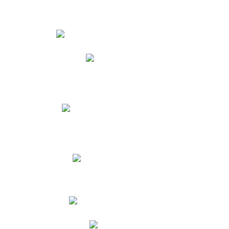
Estudiantes
Phidias
Biblioteca CNY
Cronograma de evaluaciones
Manual de Convivencia
Resultados Pruebas Saber