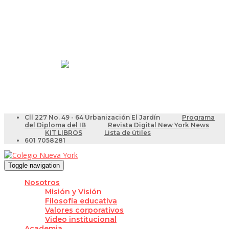
Resultados Pruebas Saber
Videotutoriales para Docentes
Cll 227 No. 49 - 64 Urbanización El Jardín
Programa
del Diploma del IB
Revista Digital New York News
KIT LIBROS
Lista de útiles
601 7058281
Toggle navigation
Nosotros
Misión y Visión
Filosofía educativa
Valores corporativos
Video institucional
Academia