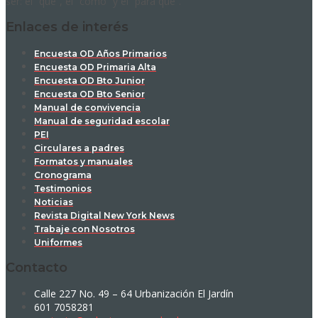
ser: el “qué”, el “cómo” y el “para qué”.
Enlaces de interés
Encuesta OD Años Primarios
Encuesta OD Primaria Alta
Encuesta OD Bto Junior
Encuesta OD Bto Senior
Manual de convivencia
Manual de seguridad escolar
PEI
Circulares a padres
Formatos y manuales
Cronograma
Testimonios
Noticias
Revista Digital New York News
Trabaje con Nosotros
Uniformes
Contacto
Calle 227 No. 49 – 64 Urbanización El Jardín
601 7058281