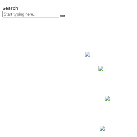
Search
PADRES DE F
Padres CNY Online
Circulares a Padres
Cronograma