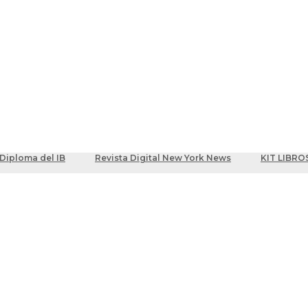
ber
centes
Diploma del IB
Revista Digital New York News
KIT LIBRO