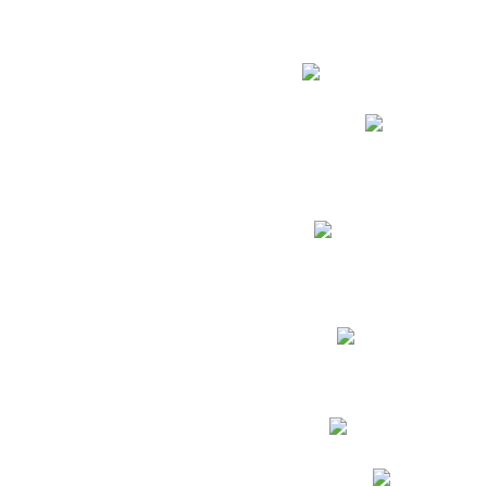
Estudian
Phidias
Biblioteca CNY
Cronograma de evaluac
Manual de Convivenc
Resultados Pruebas Sa