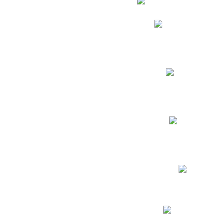
Phidias
Correo para Docent
Biblioteca CNY
Cronograma
INEWS