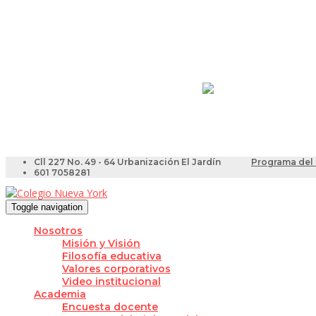
Resultados Pruebas Sa
Videotutoriales para Do
Cll 227 No. 49 - 64 Urbanización El Jardín
Programa del 
601 7058281
Toggle navigation
Nosotros
Misión y Visión
Filosofía educativa
Valores corporativos
Video institucional
Academia
Encuesta docente