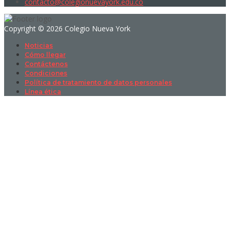
contacto@colegionuevayork.edu.co
Copyright © 2026 Colegio Nueva York
Noticias
Cómo llegar
Contáctenos
Condiciones
Política de tratamiento de datos personales
Línea ética
Sign In
La contraseña debe tener un mínimo
de 8 caracteres de números y letras, y contener al menos 1 letra
mayúscula
I want to sign up as instructor