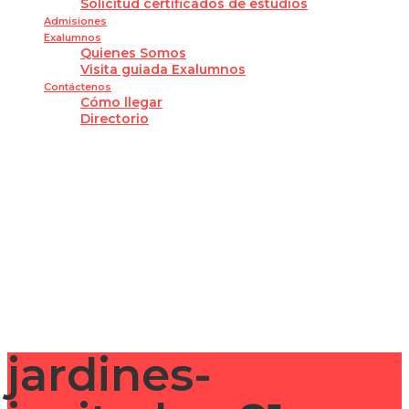
Solicitud certificados de estudios
Admisiones
Exalumnos
Quienes Somos
Visita guiada Exalumnos
Contáctenos
Cómo llegar
Directorio
¿Tienes alguna pregunta?
Enviar la consulta
Mensaje enviado
Cerrar
jardines-