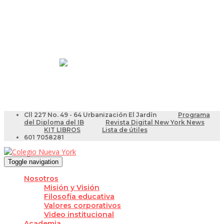
Resultados Pruebas Saber
Videotutoriales para Docentes
Cll 227 No. 49 - 64 Urbanización El Jardín
Programa
del Diploma del IB
Revista Digital New York News
KIT LIBROS
Lista de útiles
601 7058281
Toggle navigation
Nosotros
Misión y Visión
Filosofía educativa
Valores corporativos
Video institucional
Academia