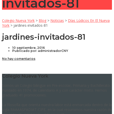
invitados-81
Colegio Nueva York
>
Blog
>
Noticias
>
Días Lúdicos En El Nueva
York
>
jardines-invitados-81
jardines-invitados-81
10 septiembre, 2016
Publicado por:
administradorCNY
No hay comentarios
Colegio Nueva York
Somos un Colegio bilingüe en Pre-escolar, Primaria y Bachillerato.
Fundado en 1974, de calendario A y con carácter mixto. Hemos
graduado 41 promociones.
La filosofía que orienta nuestra labor está enmarcada dentro de la
sigla RAAAASFADIAT-CIPE, en la cual resumimos nuestra razón de