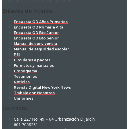
ser: el “qué”, el “cómo” y el “para qué”.
Enlaces de interés
Encuesta OD Años Primarios
Encuesta OD Primaria Alta
Encuesta OD Bto Junior
Encuesta OD Bto Senior
Manual de convivencia
Manual de seguridad escolar
PEI
Circulares a padres
Formatos y manuales
Cronograma
Testimonios
Noticias
Revista Digital New York News
Trabaje con Nosotros
Uniformes
Contacto
Calle 227 No. 49 – 64 Urbanización El Jardín
601 7058281