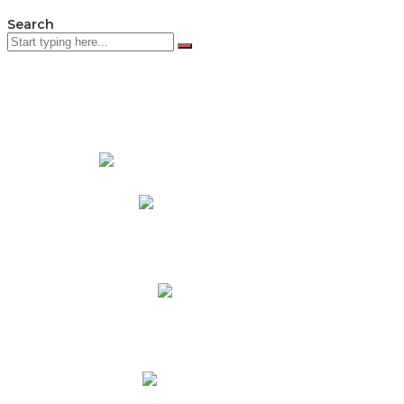
Search
PADRES DE FAMILIA
Padres CNY Online
Circulares a Padres
Cronograma