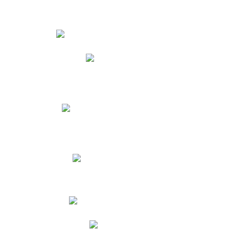
Estudiantes
Phidias
Biblioteca CNY
Cronograma de evaluaciones
Manual de Convivencia
Resultados Pruebas Saber