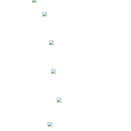
Phidias
Correo para Docentes
Biblioteca CNY
Cronograma
INEWS