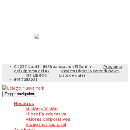
Resultados Pruebas Saber
Videotutoriales para Docentes
Cll 227 No. 49 - 64 Urbanización El Jardín
Programa
del Diploma del IB
Revista Digital New York News
KIT LIBROS
Lista de útiles
601 7058281
Toggle navigation
Nosotros
Misión y Visión
Filosofía educativa
Valores corporativos
Video institucional
Academia