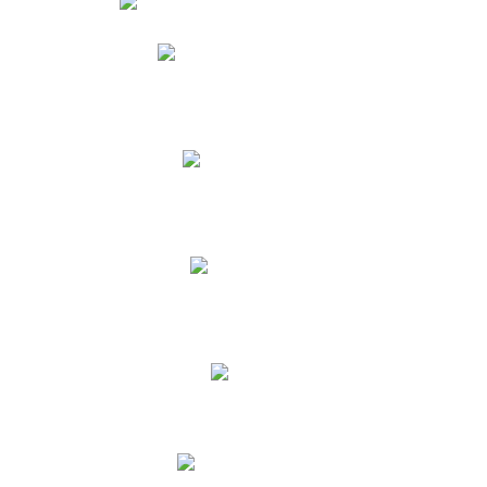
Phidias
Correo para Docentes
Biblioteca CNY
Cronograma
INEWS