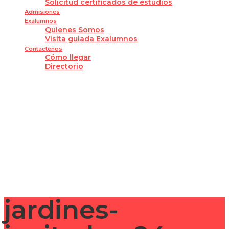
Solicitud certificados de estudios
Admisiones
Exalumnos
Quienes Somos
Visita guiada Exalumnos
Contáctenos
Cómo llegar
Directorio
¿Tienes alguna pregunta?
Enviar la consulta
Mensaje enviado
Cerrar
jardines-