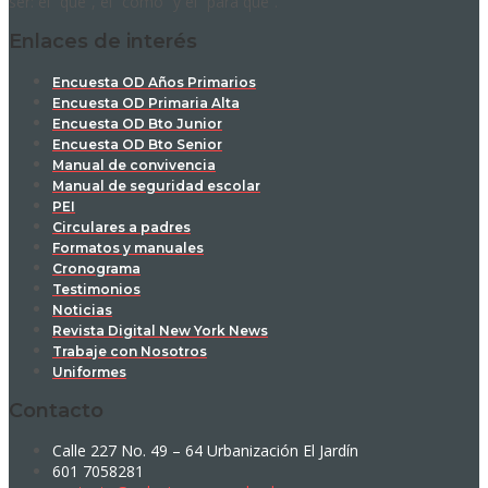
ser: el “qué”, el “cómo” y el “para qué”.
Enlaces de interés
Encuesta OD Años Primarios
Encuesta OD Primaria Alta
Encuesta OD Bto Junior
Encuesta OD Bto Senior
Manual de convivencia
Manual de seguridad escolar
PEI
Circulares a padres
Formatos y manuales
Cronograma
Testimonios
Noticias
Revista Digital New York News
Trabaje con Nosotros
Uniformes
Contacto
Calle 227 No. 49 – 64 Urbanización El Jardín
601 7058281