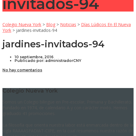
invitados-94
Colegio Nueva York
>
Blog
>
Noticias
>
Días Lúdicos En El Nueva
York
>
jardines-invitados-94
jardines-invitados-94
10 septiembre, 2016
Publicado por:
administradorCNY
No hay comentarios
Colegio Nueva York
Somos un Colegio bilingüe en Pre-escolar, Primaria y Bachillerato.
Fundado en 1974, de calendario A y con carácter mixto. Hemos
graduado 41 promociones.
La filosofía que orienta nuestra labor está enmarcada dentro de la
sigla RAAAASFADIAT-CIPE, en la cual resumimos nuestra razón de