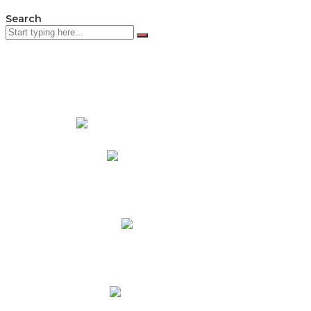
Search
PADRES DE FAMILIA
Padres CNY Online
Circulares a Padres
Cronograma