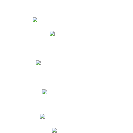
Estudiantes
Phidias
Biblioteca CNY
Cronograma de evaluaciones
Manual de Convivencia
Resultados Pruebas Saber