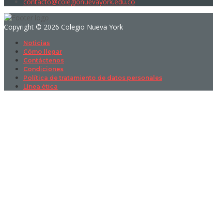
contacto@colegionuevayork.edu.co
Copyright © 2026 Colegio Nueva York
Noticias
Cómo llegar
Contáctenos
Condiciones
Política de tratamiento de datos personales
Línea ética
Sign In
La contraseña debe tener un mínimo
de 8 caracteres de números y letras, y contener al menos 1 letra
mayúscula
I want to sign up as instructor