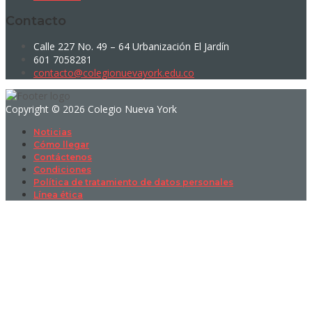
Contacto
Calle 227 No. 49 – 64 Urbanización El Jardín
601 7058281
contacto@colegionuevayork.edu.co
Copyright © 2026 Colegio Nueva York
Noticias
Cómo llegar
Contáctenos
Condiciones
Política de tratamiento de datos personales
Línea ética
Sign In
La contraseña debe tener un mínimo
de 8 caracteres de números y letras, y contener al menos 1 letra