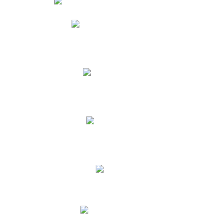
Phidias
Correo para Docentes
Biblioteca CNY
Cronograma
INEWS