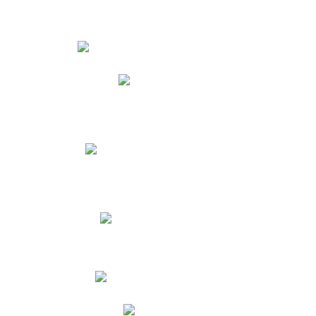
Estudiantes
Phidias
Biblioteca CNY
Cronograma de evaluaciones
Manual de Convivencia
Resultados Pruebas Saber