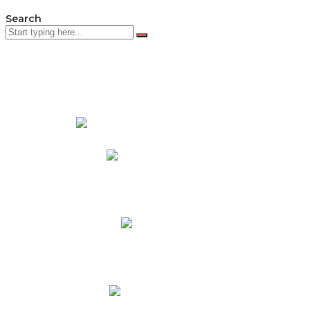
Search
PADRES DE FAMILIA
Padres CNY Online
Circulares a Padres
Cronograma