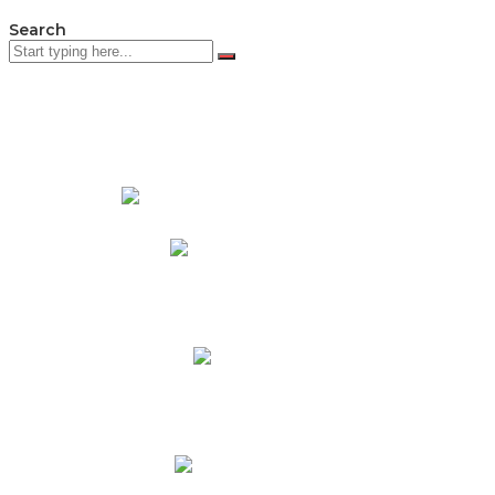
Search
PADRES DE FAMILIA
Padres CNY Online
Circulares a Padres
Cronograma