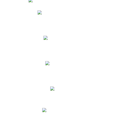
Phidias
Correo para Docentes
Biblioteca CNY
Cronograma
INEWS