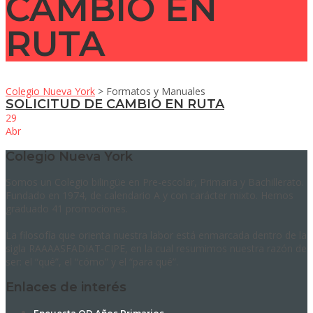
CAMBIO EN
RUTA
Colegio Nueva York
>
Formatos y Manuales
SOLICITUD DE CAMBIO EN RUTA
29
Abr
Colegio Nueva York
Somos un Colegio bilingüe en Pre-escolar, Primaria y Bachillerato.
Fundado en 1974, de calendario A y con carácter mixto. Hemos
graduado 41 promociones.
La filosofía que orienta nuestra labor está enmarcada dentro de la
sigla RAAAASFADIAT-CIPE, en la cual resumimos nuestra razón de
ser: el “qué”, el “cómo” y el “para qué”.
Enlaces de interés