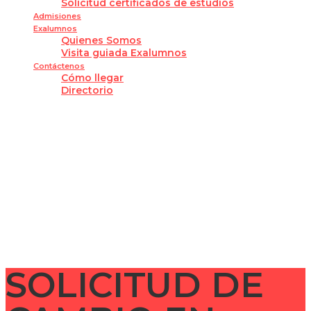
Solicitud certificados de estudios
Admisiones
Exalumnos
Quienes Somos
Visita guiada Exalumnos
Contáctenos
Cómo llegar
Directorio
¿Tienes alguna pregunta?
Enviar la consulta
Mensaje enviado
Cerrar
SOLICITUD DE