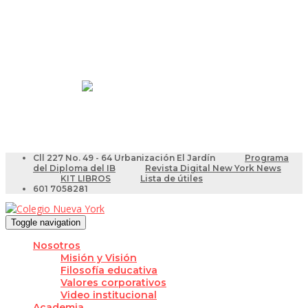
Resultados Pruebas Saber
Videotutoriales para Docentes
Cll 227 No. 49 - 64 Urbanización El Jardín
Programa
del Diploma del IB
Revista Digital New York News
KIT LIBROS
Lista de útiles
601 7058281
Toggle navigation
Nosotros
Misión y Visión
Filosofía educativa
Valores corporativos
Video institucional
Academia