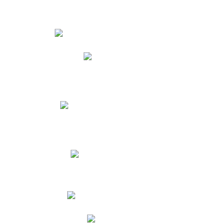
Estudiantes
Phidias
Biblioteca CNY
Cronograma de evaluaciones
Manual de Convivencia
Resultados Pruebas Saber