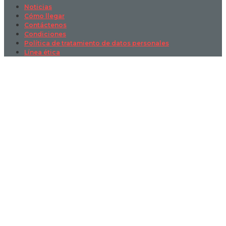
Noticias
Cómo llegar
Contáctenos
Condiciones
Política de tratamiento de datos personales
Línea ética
Sign In
La contraseña debe tener un mínimo
de 8 caracteres de números y letras, y contener al menos 1 letra
mayúscula
I want to sign up as instructor
Recordarme
Sign In
Registro