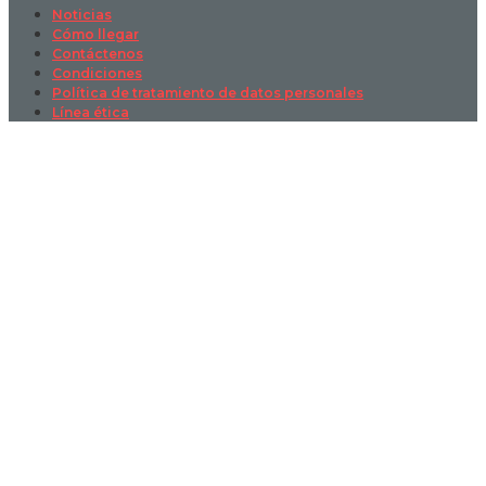
Noticias
Cómo llegar
Contáctenos
Condiciones
Política de tratamiento de datos personales
Línea ética
Sign In
La contraseña debe tener un mínimo
de 8 caracteres de números y letras, y contener al menos 1 letra
mayúscula
I want to sign up as instructor
Recordarme
Sign In
Registro