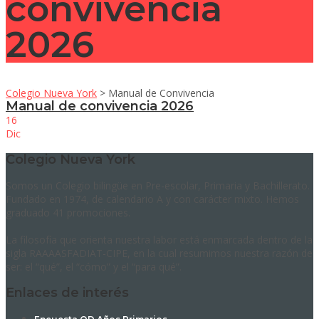
convivencia
2026
Colegio Nueva York
>
Manual de Convivencia
Manual de convivencia 2026
16
Dic
Colegio Nueva York
Somos un Colegio bilingüe en Pre-escolar, Primaria y Bachillerato.
Fundado en 1974, de calendario A y con carácter mixto. Hemos
graduado 41 promociones.
La filosofía que orienta nuestra labor está enmarcada dentro de la
sigla RAAAASFADIAT-CIPE, en la cual resumimos nuestra razón de
ser: el “qué”, el “cómo” y el “para qué”.
Enlaces de interés