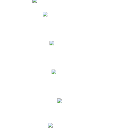
Phidias
Correo para Docentes
Biblioteca CNY
Cronograma
INEWS