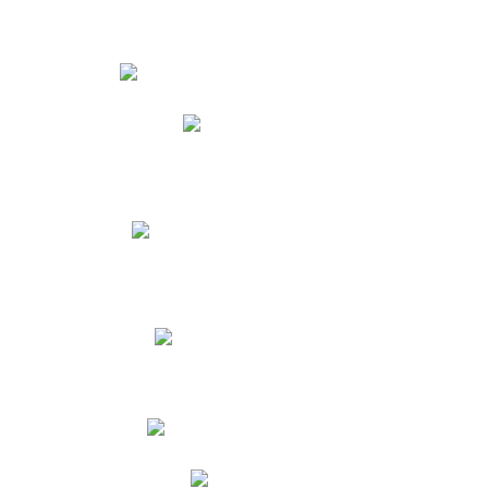
Estudiantes
Phidias
Biblioteca CNY
Cronograma de evaluaciones
Manual de Convivencia
Resultados Pruebas Saber