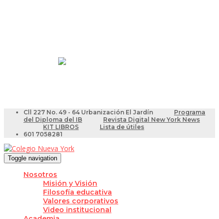
Resultados Pruebas Saber
Videotutoriales para Docentes
Cll 227 No. 49 - 64 Urbanización El Jardín
Programa
del Diploma del IB
Revista Digital New York News
KIT LIBROS
Lista de útiles
601 7058281
Toggle navigation
Nosotros
Misión y Visión
Filosofía educativa
Valores corporativos
Video institucional
Academia