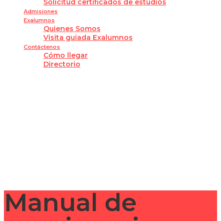
Solicitud certificados de estudios
Admisiones
Exalumnos
Quienes Somos
Visita guiada Exalumnos
Contáctenos
Cómo llegar
Directorio
¿Tienes alguna pregunta?
Enviar la consulta
Mensaje enviado
Cerrar
Manual de