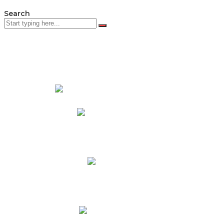
Search
PADRES DE FAMILIA
Padres CNY Online
Circulares a Padres
Cronograma