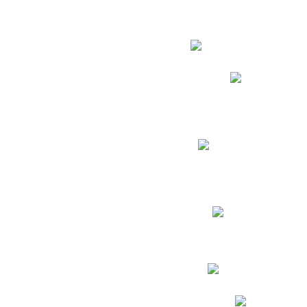
Estudian
Phidias
Biblioteca CNY
Cronograma de evaluac
Manual de Convivenc
Resultados Pruebas Sa