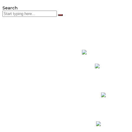
Search
PADRES DE F
Padres CNY Online
Circulares a Padres
Cronograma