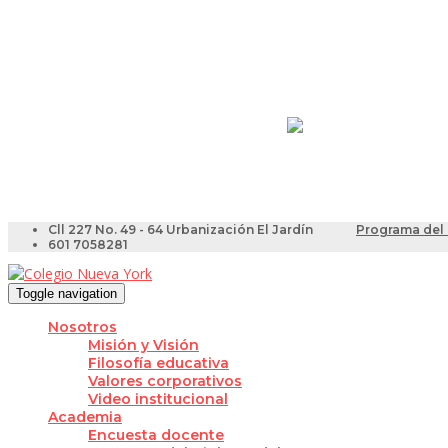
Resultados Pruebas Sa
Videotutoriales para Do
Cll 227 No. 49 - 64 Urbanización El Jardín
Programa del 
601 7058281
Toggle navigation
Nosotros
Misión y Visión
Filosofía educativa
Valores corporativos
Video institucional
Academia
Encuesta docente