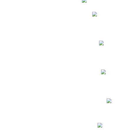
Phidias
Correo para Docent
Biblioteca CNY
Cronograma
INEWS