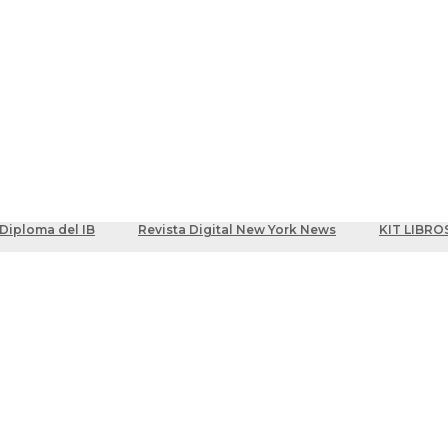
ber
centes
Diploma del IB
Revista Digital New York News
KIT LIBRO