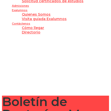
Solicitud certificados de estudios
Admisiones
Exalumnos
Quienes Somos
Visita guiada Exalumnos
Contáctenos
Cómo llegar
Directorio
¿Tienes alguna pregunta?
Enviar la consulta
Mensaje enviado
Cerrar
Boletín de