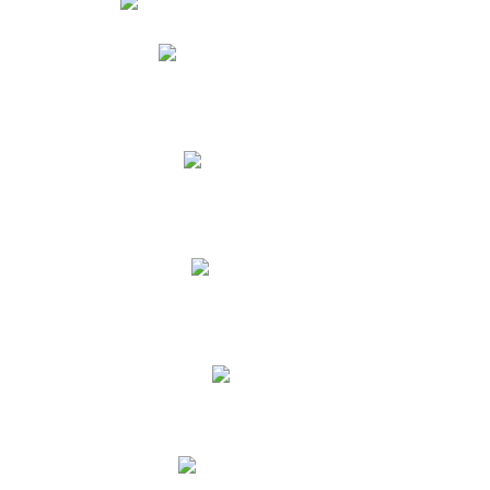
Phidias
Correo para Docentes
Biblioteca CNY
Cronograma
INEWS