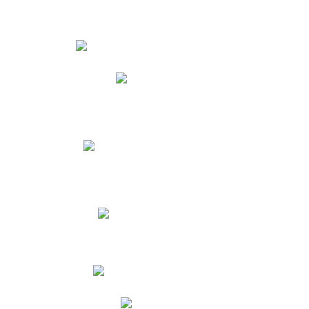
Estudiantes
Phidias
Biblioteca CNY
Cronograma de evaluaciones
Manual de Convivencia
Resultados Pruebas Saber