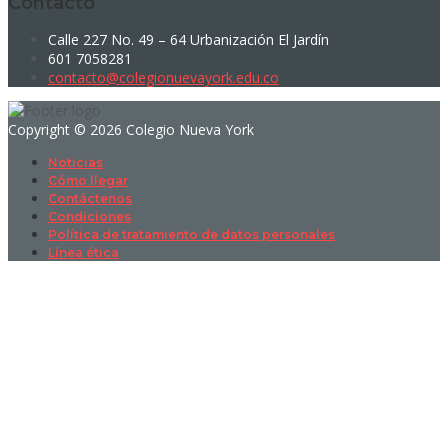
Contacto
Calle 227 No. 49 – 64 Urbanización El Jardín
601 7058281
contacto@colegionuevayork.edu.co
Copyright © 2026 Colegio Nueva York
Noticias
Cómo llegar
Contáctenos
Condiciones
Política de tratamiento de datos personales
Línea ética
Sign In
La contraseña debe tener un mínimo
de 8 caracteres de números y letras, y contener al menos 1 letra
mayúscula