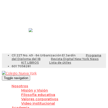
Resultados Pruebas Saber
Videotutoriales para Docentes
Cll 227 No. 49 - 64 Urbanización El Jardín
Programa
del Diploma del IB
Revista Digital New York News
KIT LIBROS
Lista de útiles
601 7058281
Toggle navigation
Nosotros
Misión y Visión
Filosofía educativa
Valores corporativos
Video institucional
Academia