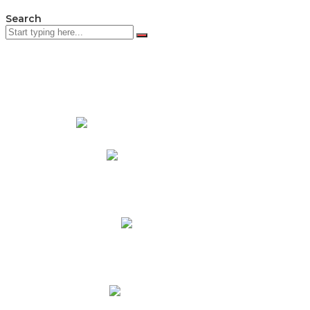
Search
PADRES DE FAMILIA
Padres CNY Online
Circulares a Padres
Cronograma