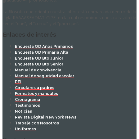
La filosofía que orienta nuestra labor está enmarcada dentro de la
sigla RAAAASFADIAT-CIPE, en la cual resumimos nuestra razón de
ser: el “qué”, el “cómo” y el “para qué”.
Enlaces de interés
Encuesta OD Años Primarios
Encuesta OD Primaria Alta
Encuesta OD Bto Junior
Encuesta OD Bto Senior
Manual de convivencia
Manual de seguridad escolar
PEI
Circulares a padres
Formatos y manuales
Cronograma
Testimonios
Noticias
Revista Digital New York News
Trabaje con Nosotros
Uniformes