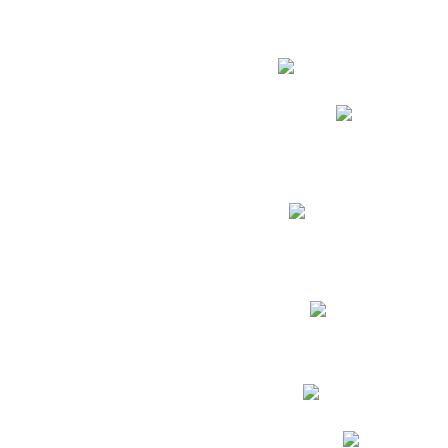
Estudian
Phidias
Biblioteca CNY
Cronograma de evaluac
Manual de Convivenc
Resultados Pruebas Sa