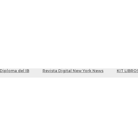
ber
centes
Diploma del IB
Revista Digital New York News
KIT LIBRO