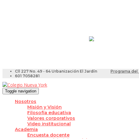
Resultados Pruebas Sa
Videotutoriales para Do
Cll 227 No. 49 - 64 Urbanización El Jardín
Programa del 
601 7058281
Toggle navigation
Nosotros
Misión y Visión
Filosofía educativa
Valores corporativos
Video institucional
Academia
Encuesta docente