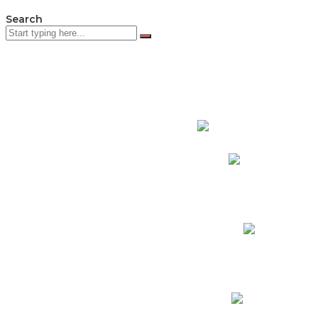
Search
PADRES DE F
Padres CNY Online
Circulares a Padres
Cronograma