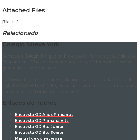
Attached Files
[file_list]
Relacionado
Colegio Nueva York
Somos un Colegio bilingüe en Pre-escolar, Primaria y Bachillerato.
Fundado en 1974, de calendario A y con carácter mixto. Hemos
graduado 41 promociones.
La filosofía que orienta nuestra labor está enmarcada dentro de la
sigla RAAAASFADIAT-CIPE, en la cual resumimos nuestra razón de
ser: el “qué”, el “cómo” y el “para qué”.
Enlaces de interés
Encuesta OD Años Primarios
Encuesta OD Primaria Alta
Encuesta OD Bto Junior
Encuesta OD Bto Senior
Manual de convivencia