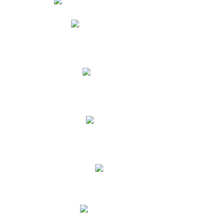
Phidias
Correo para Docentes
Biblioteca CNY
Cronograma
INEWS