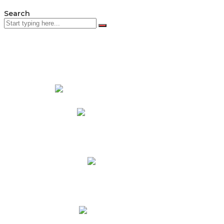
Search
PADRES DE FAMILIA
Padres CNY Online
Circulares a Padres
Cronograma