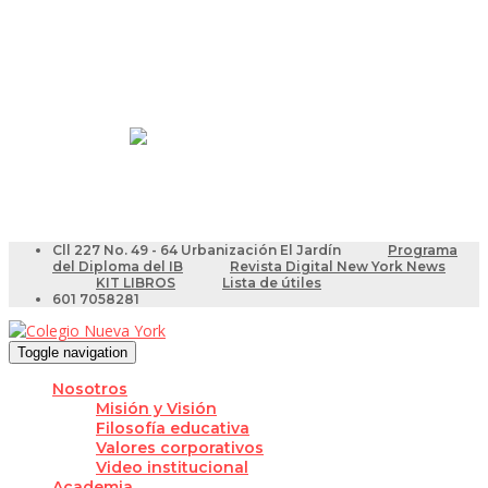
Resultados Pruebas Saber
Videotutoriales para Docentes
Cll 227 No. 49 - 64 Urbanización El Jardín
Programa
del Diploma del IB
Revista Digital New York News
KIT LIBROS
Lista de útiles
601 7058281
Toggle navigation
Nosotros
Misión y Visión
Filosofía educativa
Valores corporativos
Video institucional
Academia