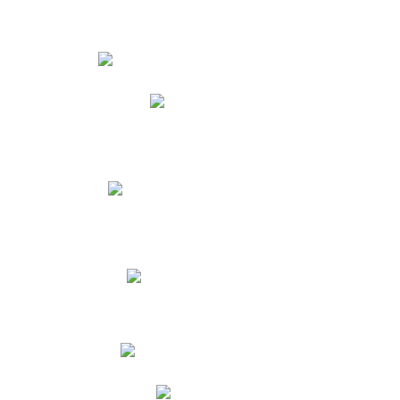
Estudiantes
Phidias
Biblioteca CNY
Cronograma de evaluaciones
Manual de Convivencia
Resultados Pruebas Saber