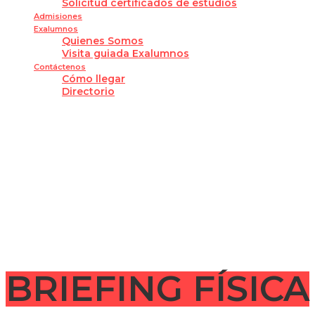
Solicitud certificados de estudios
Admisiones
Exalumnos
Quienes Somos
Visita guiada Exalumnos
Contáctenos
Cómo llegar
Directorio
¿Tienes alguna pregunta?
Enviar la consulta
Mensaje enviado
Cerrar
BRIEFING FÍSICA