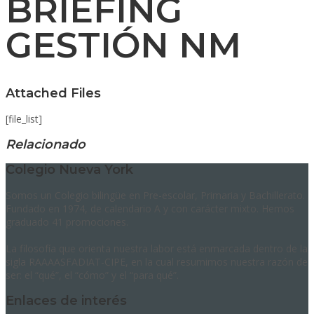
BRIEFING
GESTIÓN NM
Attached Files
[file_list]
Relacionado
Colegio Nueva York
Somos un Colegio bilingüe en Pre-escolar, Primaria y Bachillerato.
Fundado en 1974, de calendario A y con carácter mixto. Hemos
graduado 41 promociones.
La filosofía que orienta nuestra labor está enmarcada dentro de la
sigla RAAAASFADIAT-CIPE, en la cual resumimos nuestra razón de
ser: el “qué”, el “cómo” y el “para qué”.
Enlaces de interés