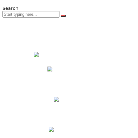
Search
PADRES DE FAMILIA
Padres CNY Online
Circulares a Padres
Cronograma