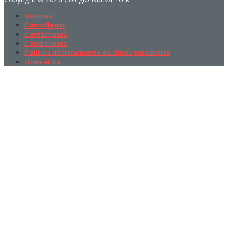
Noticias
Cómo llegar
Contáctenos
Condiciones
Política de tratamiento de datos personales
Línea ética
Sign In
La contraseña debe tener un mínimo
de 8 caracteres de números y letras, y contener al menos 1 letra
mayúscula
I want to sign up as instructor
Recordarme