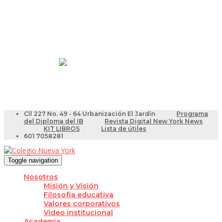
Resultados Pruebas Saber
Videotutoriales para Docentes
Cll 227 No. 49 - 64 Urbanización El Jardín
Programa
del Diploma del IB
Revista Digital New York News
KIT LIBROS
Lista de útiles
601 7058281
Toggle navigation
Nosotros
Misión y Visión
Filosofía educativa
Valores corporativos
Video institucional
Academia