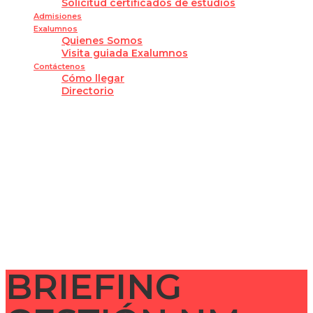
Solicitud certificados de estudios
Admisiones
Exalumnos
Quienes Somos
Visita guiada Exalumnos
Contáctenos
Cómo llegar
Directorio
¿Tienes alguna pregunta?
Enviar la consulta
Mensaje enviado
Cerrar
BRIEFING