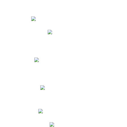
Estudiantes
Phidias
Biblioteca CNY
Cronograma de evaluaciones
Manual de Convivencia
Resultados Pruebas Saber