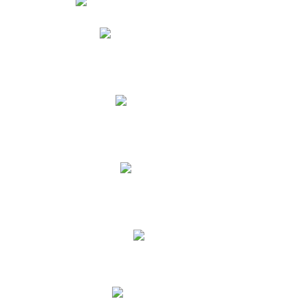
Phidias
Correo para Docentes
Biblioteca CNY
Cronograma
INEWS