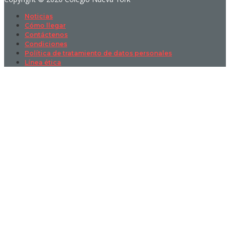
Noticias
Cómo llegar
Contáctenos
Condiciones
Política de tratamiento de datos personales
Línea ética
Sign In
La contraseña debe tener un mínimo
de 8 caracteres de números y letras, y contener al menos 1 letra
mayúscula
I want to sign up as instructor
Recordarme