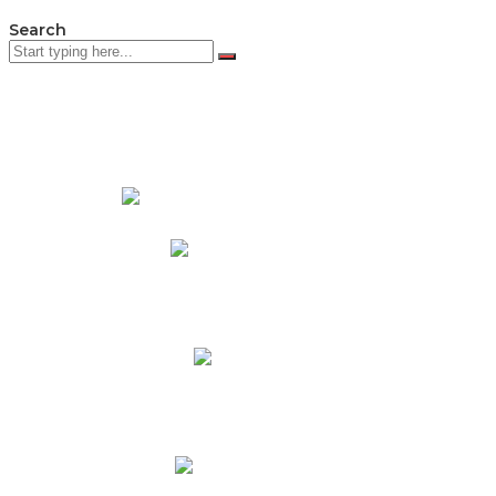
Search
PADRES DE FAMILIA
Padres CNY Online
Circulares a Padres
Cronograma