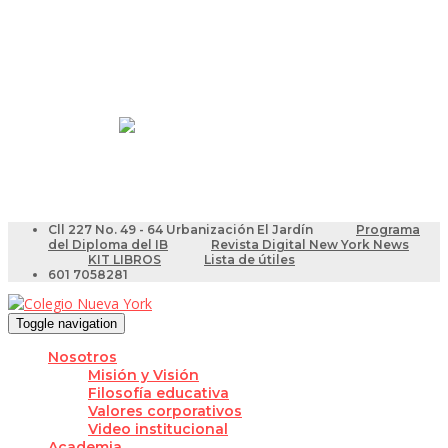
Resultados Pruebas Saber
Videotutoriales para Docentes
Cll 227 No. 49 - 64 Urbanización El Jardín
Programa
del Diploma del IB
Revista Digital New York News
KIT LIBROS
Lista de útiles
601 7058281
Toggle navigation
Nosotros
Misión y Visión
Filosofía educativa
Valores corporativos
Video institucional
Academia