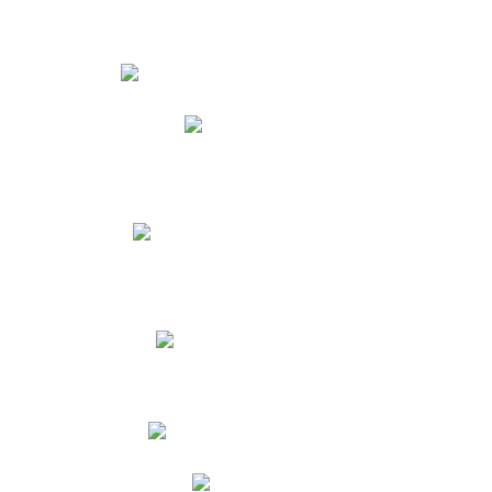
Estudiantes
Phidias
Biblioteca CNY
Cronograma de evaluaciones
Manual de Convivencia
Resultados Pruebas Saber