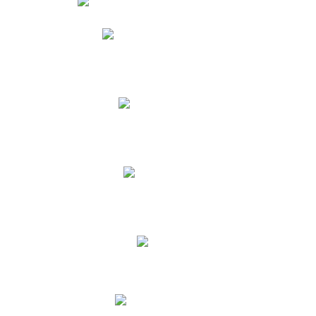
Phidias
Correo para Docentes
Biblioteca CNY
Cronograma
INEWS