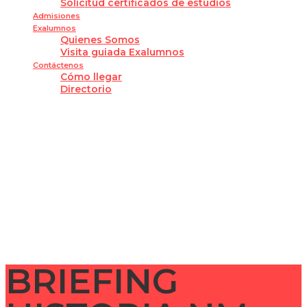
Solicitud certificados de estudios
Admisiones
Exalumnos
Quienes Somos
Visita guiada Exalumnos
Contáctenos
Cómo llegar
Directorio
¿Tienes alguna pregunta?
Enviar la consulta
Mensaje enviado
Cerrar
BRIEFING