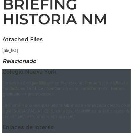
BRIEFING
HISTORIA NM
Attached Files
[file_list]
Relacionado
Colegio Nueva York
Somos un Colegio bilingüe en Pre-escolar, Primaria y Bachillerato.
Fundado en 1974, de calendario A y con carácter mixto. Hemos
graduado 41 promociones.
La filosofía que orienta nuestra labor está enmarcada dentro de la
sigla RAAAASFADIAT-CIPE, en la cual resumimos nuestra razón de
ser: el “qué”, el “cómo” y el “para qué”.
Enlaces de interés