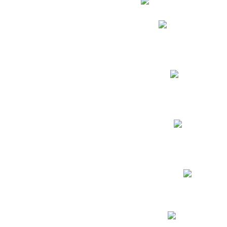
Phidias
Correo para Docent
Biblioteca CNY
Cronograma
INEWS