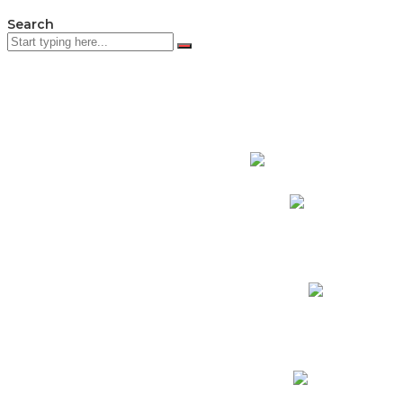
Search
PADRES DE F
Padres CNY Online
Circulares a Padres
Cronograma