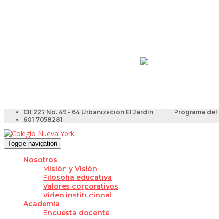
Resultados Pruebas Sa
Videotutoriales para Do
Cll 227 No. 49 - 64 Urbanización El Jardín
Programa del 
601 7058281
Toggle navigation
Nosotros
Misión y Visión
Filosofía educativa
Valores corporativos
Video institucional
Academia
Encuesta docente