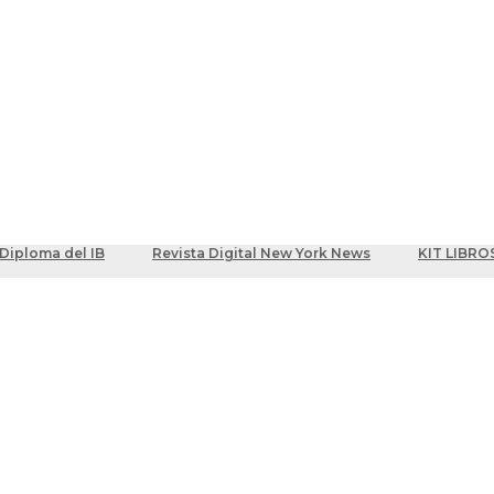
ber
centes
Diploma del IB
Revista Digital New York News
KIT LIBRO