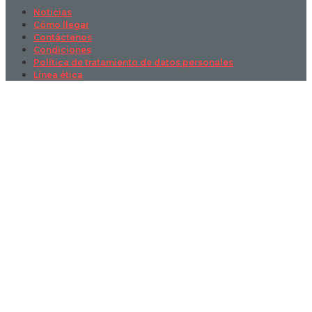
Noticias
Cómo llegar
Contáctenos
Condiciones
Política de tratamiento de datos personales
Línea ética
Sign In
La contraseña debe tener un mínimo
de 8 caracteres de números y letras, y contener al menos 1 letra
mayúscula
I want to sign up as instructor
Recordarme
Sign In
Registro