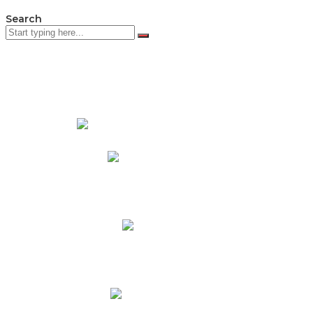
Search
PADRES DE FAMILIA
Padres CNY Online
Circulares a Padres
Cronograma