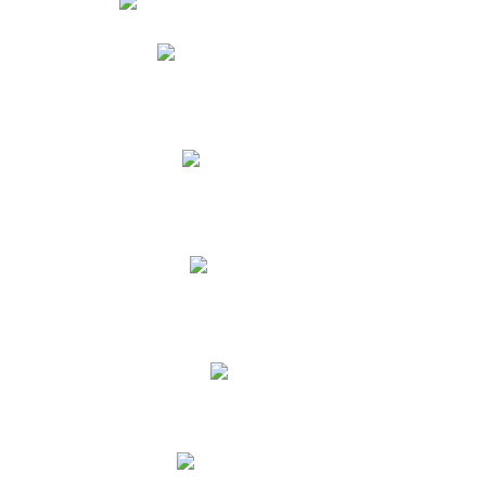
Phidias
Correo para Docentes
Biblioteca CNY
Cronograma
INEWS