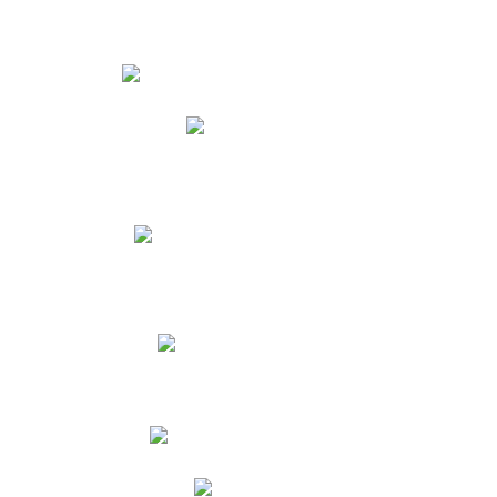
Estudiantes
Phidias
Biblioteca CNY
Cronograma de evaluaciones
Manual de Convivencia
Resultados Pruebas Saber