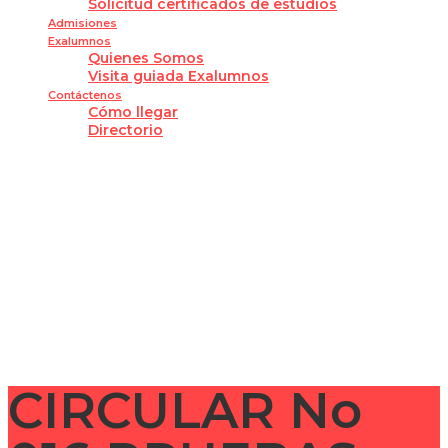
Solicitud certificados de estudios
Admisiones
Exalumnos
Quienes Somos
Visita guiada Exalumnos
Contáctenos
Cómo llegar
Directorio
¿Tienes alguna pregunta?
Enviar la consulta
Mensaje enviado
Cerrar
CIRCULAR No