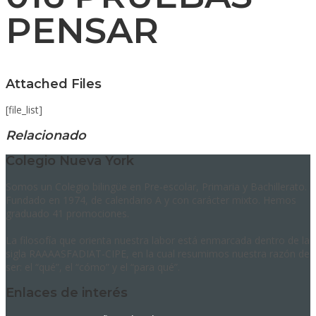
PENSAR
Attached Files
[file_list]
Relacionado
Colegio Nueva York
Somos un Colegio bilingüe en Pre-escolar, Primaria y Bachillerato.
Fundado en 1974, de calendario A y con carácter mixto. Hemos
graduado 41 promociones.
La filosofía que orienta nuestra labor está enmarcada dentro de la
sigla RAAAASFADIAT-CIPE, en la cual resumimos nuestra razón de
ser: el “qué”, el “cómo” y el “para qué”.
Enlaces de interés