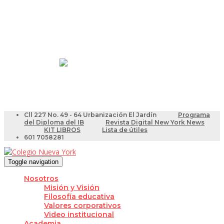
Resultados Pruebas Saber
Videotutoriales para Docentes
Cll 227 No. 49 - 64 Urbanización El Jardín
Programa
del Diploma del IB
Revista Digital New York News
KIT LIBROS
Lista de útiles
601 7058281
Toggle navigation
Nosotros
Misión y Visión
Filosofía educativa
Valores corporativos
Video institucional
Academia