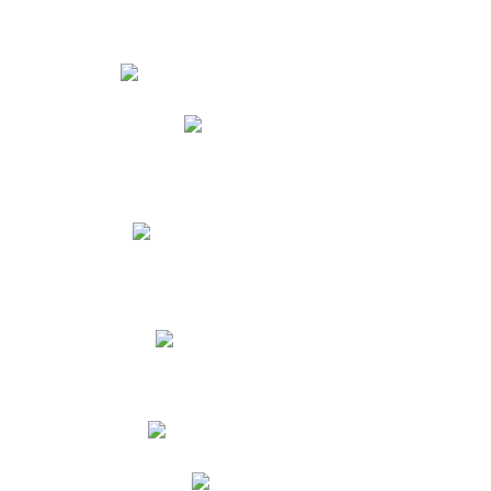
Estudiantes
Phidias
Biblioteca CNY
Cronograma de evaluaciones
Manual de Convivencia
Resultados Pruebas Saber