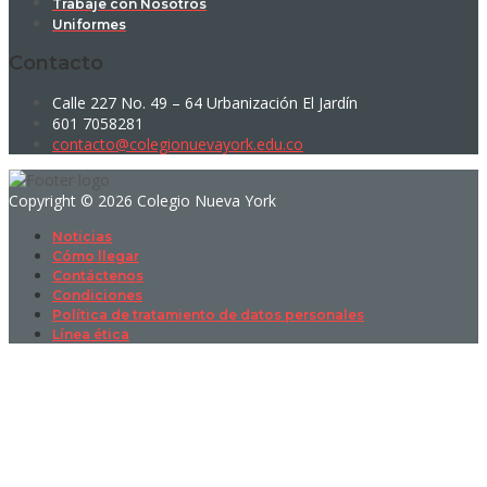
Trabaje con Nosotros
Uniformes
Contacto
Calle 227 No. 49 – 64 Urbanización El Jardín
601 7058281
contacto@colegionuevayork.edu.co
Copyright © 2026 Colegio Nueva York
Noticias
Cómo llegar
Contáctenos
Condiciones
Política de tratamiento de datos personales
Línea ética
Sign In
La contraseña debe tener un mínimo