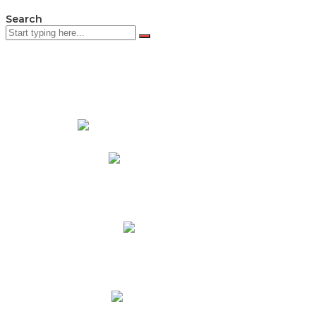
Search
PADRES DE FAMILIA
Padres CNY Online
Circulares a Padres
Cronograma