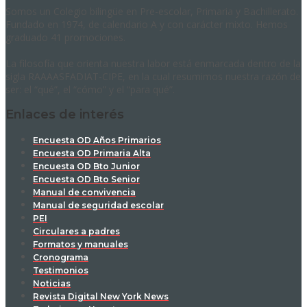
Somos un Colegio bilingüe en Pre-escolar, Primaria y Bachillerato.
Fundado en 1974, de calendario A y con carácter mixto. Hemos
graduado 41 promociones.
La filosofía que orienta nuestra labor está enmarcada dentro de la
sigla RAAAASFADIAT-CIPE, en la cual resumimos nuestra razón de
ser: el “qué”, el “cómo” y el “para qué”.
Enlaces de interés
Encuesta OD Años Primarios
Encuesta OD Primaria Alta
Encuesta OD Bto Junior
Encuesta OD Bto Senior
Manual de convivencia
Manual de seguridad escolar
PEI
Circulares a padres
Formatos y manuales
Cronograma
Testimonios
Noticias
Revista Digital New York News