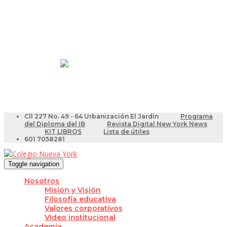
Resultados Pruebas Saber
Videotutoriales para Docentes
Cll 227 No. 49 - 64 Urbanización El Jardín
Programa
del Diploma del IB
Revista Digital New York News
KIT LIBROS
Lista de útiles
601 7058281
Toggle navigation
Nosotros
Misión y Visión
Filosofía educativa
Valores corporativos
Video institucional
Academia