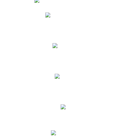
Phidias
Correo para Docentes
Biblioteca CNY
Cronograma
INEWS