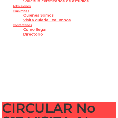
Solicitud certificados de estudios
Admisiones
Exalumnos
Quienes Somos
Visita guiada Exalumnos
Contáctenos
Cómo llegar
Directorio
¿Tienes alguna pregunta?
Enviar la consulta
Mensaje enviado
Cerrar
CIRCULAR No