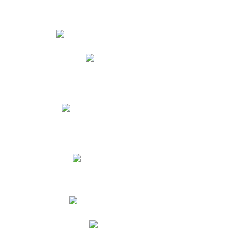
Estudiantes
Phidias
Biblioteca CNY
Cronograma de evaluaciones
Manual de Convivencia
Resultados Pruebas Saber