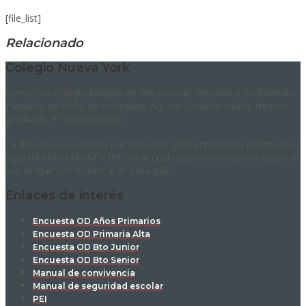
[file_list]
Relacionado
Colegio Nueva York
Somos un Colegio bilingüe en Pre-escolar, Primaria y Bachillerato.
Fundado en 1974, de calendario A y con carácter mixto. Hemos
graduado 41 promociones.
La filosofía que orienta nuestra labor está enmarcada dentro de la
sigla RAAAASFADIAT-CIPE, en la cual resumimos nuestra razón de
ser: el “qué”, el “cómo” y el “para qué”.
Enlaces de interés
Encuesta OD Años Primarios
Encuesta OD Primaria Alta
Encuesta OD Bto Junior
Encuesta OD Bto Senior
Manual de convivencia
Manual de seguridad escolar
PEI