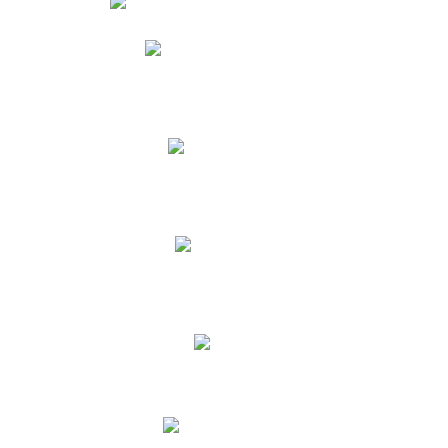
Phidias
Correo para Docentes
Biblioteca CNY
Cronograma
INEWS