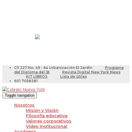
Resultados Pruebas Saber
Videotutoriales para Docentes
Cll 227 No. 49 - 64 Urbanización El Jardín
Programa
del Diploma del IB
Revista Digital New York News
KIT LIBROS
Lista de útiles
601 7058281
Toggle navigation
Nosotros
Misión y Visión
Filosofía educativa
Valores corporativos
Video institucional
Academia