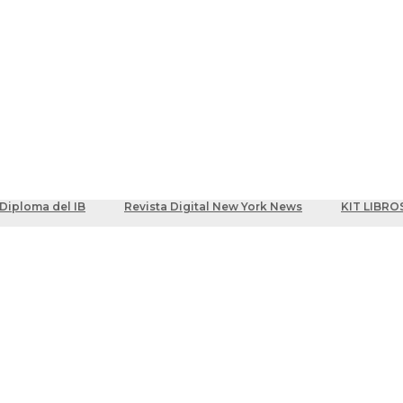
ber
centes
Diploma del IB
Revista Digital New York News
KIT LIBRO