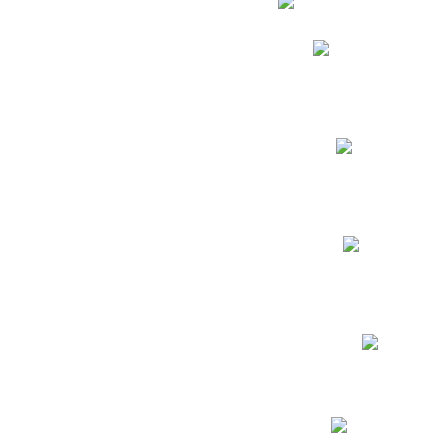
Phidias
Correo para Docent
Biblioteca CNY
Cronograma
INEWS