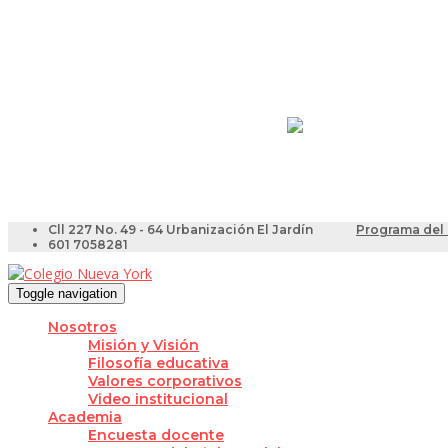
Resultados Pruebas Sa
Videotutoriales para Do
Cll 227 No. 49 - 64 Urbanización El Jardín
Programa del 
601 7058281
Toggle navigation
Nosotros
Misión y Visión
Filosofía educativa
Valores corporativos
Video institucional
Academia
Encuesta docente