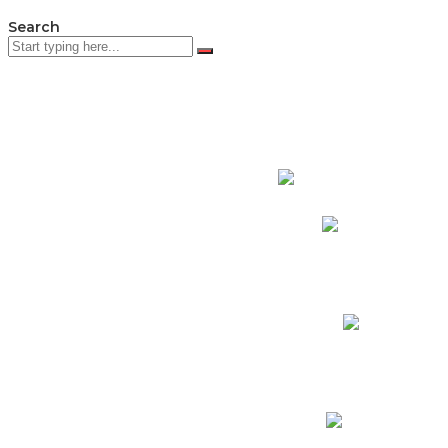
Search
PADRES DE F
Padres CNY Online
Circulares a Padres
Cronograma