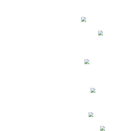
Estudian
Phidias
Biblioteca CNY
Cronograma de evaluac
Manual de Convivenc
Resultados Pruebas Sa