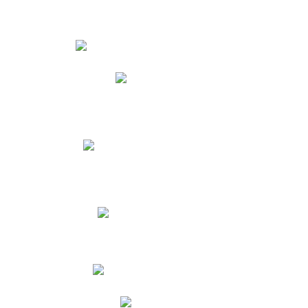
Estudiantes
Phidias
Biblioteca CNY
Cronograma de evaluaciones
Manual de Convivencia
Resultados Pruebas Saber