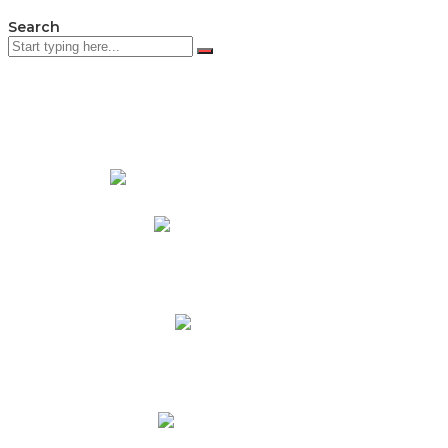
Search
PADRES DE FAMILIA
Padres CNY Online
Circulares a Padres
Cronograma