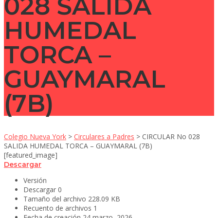
028 SALIDA
HUMEDAL
TORCA –
GUAYMARAL
(7B)
Colegio Nueva York
>
Circulares a Padres
>
CIRCULAR No 028
SALIDA HUMEDAL TORCA – GUAYMARAL (7B)
[featured_image]
Descargar
Versión
Descargar
0
Tamaño del archivo
228.09 KB
Recuento de archivos
1
Fecha de creación
24 marzo, 2026