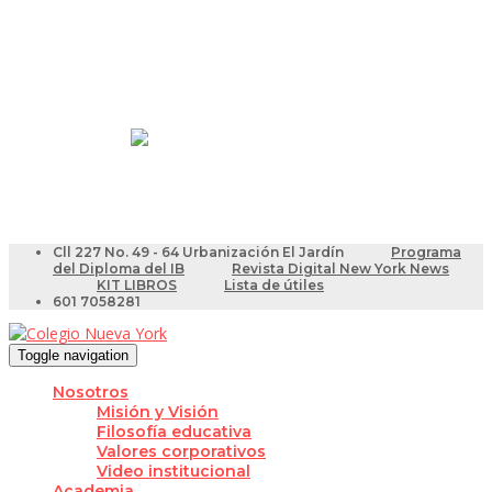
Resultados Pruebas Saber
Videotutoriales para Docentes
Cll 227 No. 49 - 64 Urbanización El Jardín
Programa
del Diploma del IB
Revista Digital New York News
KIT LIBROS
Lista de útiles
601 7058281
Toggle navigation
Nosotros
Misión y Visión
Filosofía educativa
Valores corporativos
Video institucional
Academia