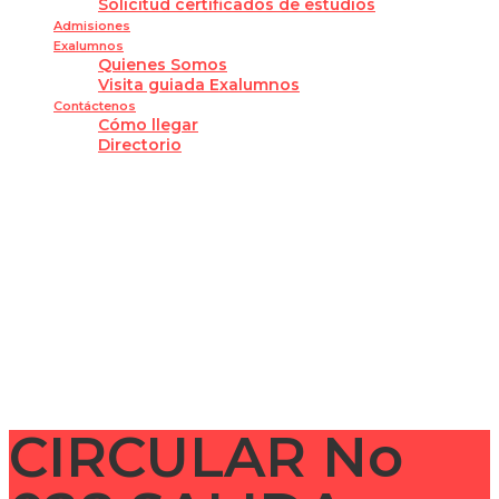
Solicitud certificados de estudios
Admisiones
Exalumnos
Quienes Somos
Visita guiada Exalumnos
Contáctenos
Cómo llegar
Directorio
¿Tienes alguna pregunta?
Enviar la consulta
Mensaje enviado
Cerrar
CIRCULAR No