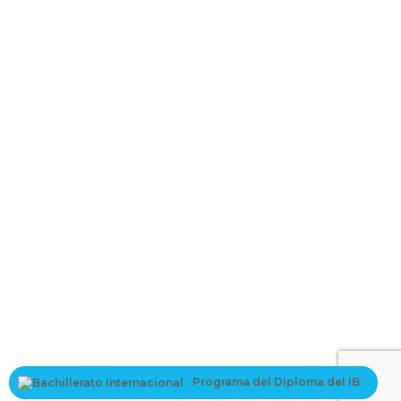
La contraseña debe tener un mínimo
de 8 caracteres de números y letras, y contener al menos 1 letra
mayúscula
I want to sign up as instructor
Recordarme
Sign In
Registro
Restaurar la contraseña
Send reset link
Password reset link sent
to your email
Cerrar
Your application is sent
We'll send you an email as soon as your
application is approved.
Go to Profile
Programa del Diploma del IB
No account?
Registro
Sign In