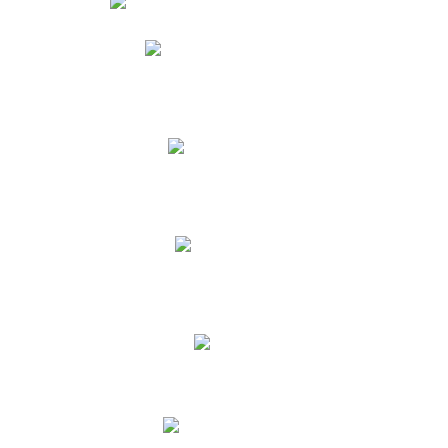
Phidias
Correo para Docentes
Biblioteca CNY
Cronograma
INEWS