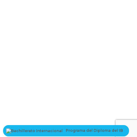
La contraseña debe tener un mínimo
de 8 caracteres de números y letras, y contener al menos 1 letra
mayúscula
I want to sign up as instructor
Recordarme
Sign In
Registro
Restaurar la contraseña
Send reset link
Password reset link sent
to your email
Cerrar
Your application is sent
We'll send you an email as soon as your
application is approved.
Go to Profile
Programa del Diploma del IB
No account?
Registro
Sign In