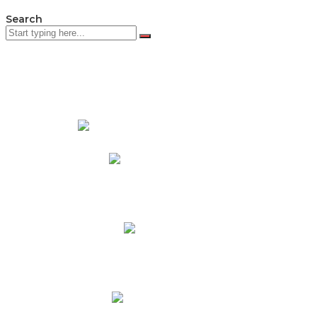
Search
PADRES DE FAMILIA
Padres CNY Online
Circulares a Padres
Cronograma