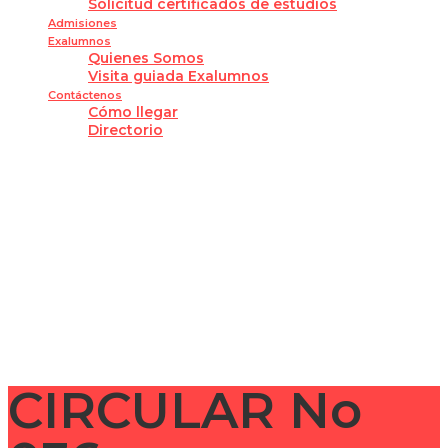
Solicitud certificados de estudios
Admisiones
Exalumnos
Quienes Somos
Visita guiada Exalumnos
Contáctenos
Cómo llegar
Directorio
¿Tienes alguna pregunta?
Enviar la consulta
Mensaje enviado
Cerrar
CIRCULAR No