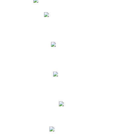
Phidias
Correo para Docentes
Biblioteca CNY
Cronograma
INEWS