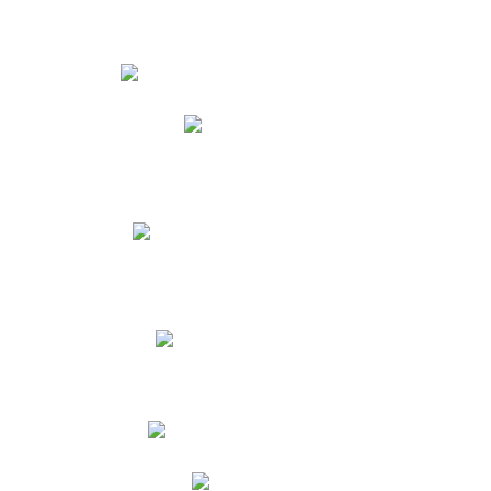
Estudiantes
Phidias
Biblioteca CNY
Cronograma de evaluaciones
Manual de Convivencia
Resultados Pruebas Saber