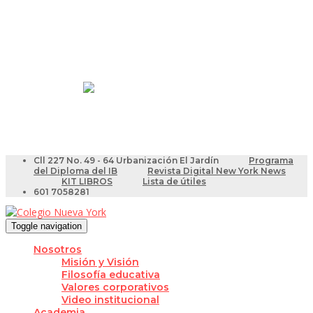
Resultados Pruebas Saber
Videotutoriales para Docentes
Cll 227 No. 49 - 64 Urbanización El Jardín
Programa
del Diploma del IB
Revista Digital New York News
KIT LIBROS
Lista de útiles
601 7058281
Toggle navigation
Nosotros
Misión y Visión
Filosofía educativa
Valores corporativos
Video institucional
Academia