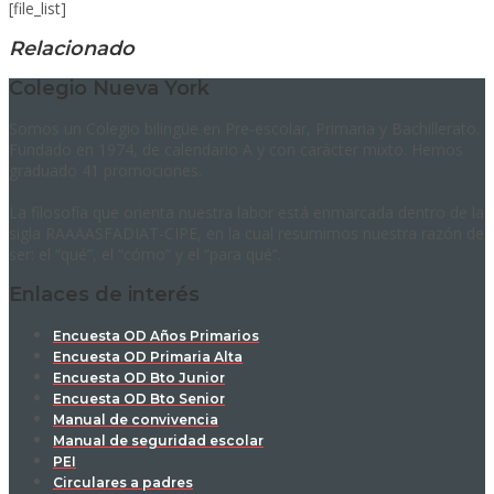
[file_list]
Relacionado
Colegio Nueva York
Somos un Colegio bilingüe en Pre-escolar, Primaria y Bachillerato.
Fundado en 1974, de calendario A y con carácter mixto. Hemos
graduado 41 promociones.
La filosofía que orienta nuestra labor está enmarcada dentro de la
sigla RAAAASFADIAT-CIPE, en la cual resumimos nuestra razón de
ser: el “qué”, el “cómo” y el “para qué”.
Enlaces de interés
Encuesta OD Años Primarios
Encuesta OD Primaria Alta
Encuesta OD Bto Junior
Encuesta OD Bto Senior
Manual de convivencia
Manual de seguridad escolar
PEI
Circulares a padres