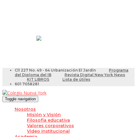
Resultados Pruebas Saber
Videotutoriales para Docentes
Cll 227 No. 49 - 64 Urbanización El Jardín
Programa
del Diploma del IB
Revista Digital New York News
KIT LIBROS
Lista de útiles
601 7058281
Toggle navigation
Nosotros
Misión y Visión
Filosofía educativa
Valores corporativos
Video institucional
Academia