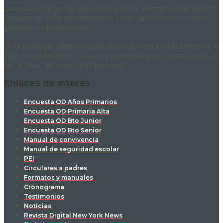
Somos un Colegio bilingüe en Pre-escolar, Primaria y Bachillerato.
Fundado en 1974, de calendario A y con carácter mixto. Hemos
graduado 41 promociones.
La filosofía que orienta nuestra labor está enmarcada dentro de la
sigla RAAAASFADIAT-CIPE, en la cual resumimos nuestra razón de
ser: el “qué”, el “cómo” y el “para qué”.
Enlaces de interés
Encuesta OD Años Primarios
Encuesta OD Primaria Alta
Encuesta OD Bto Junior
Encuesta OD Bto Senior
Manual de convivencia
Manual de seguridad escolar
PEI
Circulares a padres
Formatos y manuales
Cronograma
Testimonios
Noticias
Revista Digital New York News