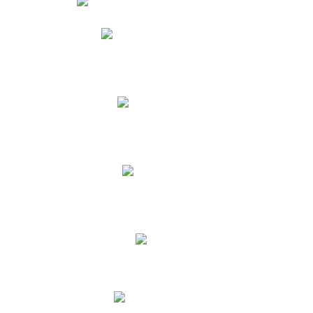
Phidias
Correo para Docentes
Biblioteca CNY
Cronograma
INEWS