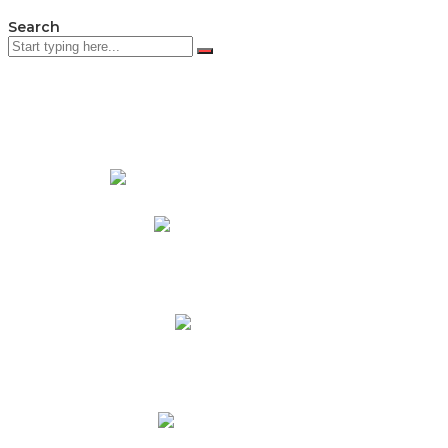
Search
PADRES DE FAMILIA
Padres CNY Online
Circulares a Padres
Cronograma