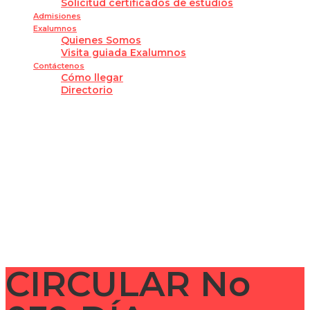
Solicitud certificados de estudios
Admisiones
Exalumnos
Quienes Somos
Visita guiada Exalumnos
Contáctenos
Cómo llegar
Directorio
¿Tienes alguna pregunta?
Enviar la consulta
Mensaje enviado
Cerrar
CIRCULAR No