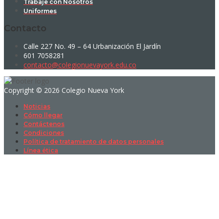
Trabaje con Nosotros
Uniformes
Contacto
Calle 227 No. 49 – 64 Urbanización El Jardín
601 7058281
contacto@colegionuevayork.edu.co
Copyright © 2026 Colegio Nueva York
Noticias
Cómo llegar
Contáctenos
Condiciones
Política de tratamiento de datos personales
Línea ética
Sign In
La contraseña debe tener un mínimo