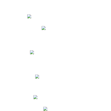
Estudiantes
Phidias
Biblioteca CNY
Cronograma de evaluaciones
Manual de Convivencia
Resultados Pruebas Saber